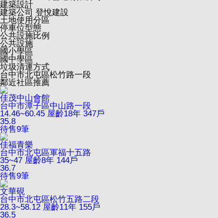
建築設計
建築公司
登悅建設
土地使用分區
停車位型態
公共設施比例
公共設施
國小學區
國中學區
垃圾清運方式
台中市北屯區松竹路一段
鄰近社區推薦
佳茂中山會館
台中市潭子區中山路一段
14.46~60.45
屋齡18年
347戶
35.8
待售
9
筆
佳福青樂
台中市北屯區軍福十五路
35~47
屋齡8年
144戶
36.7
待售
9
筆
文華硯
台中市北屯區松竹五路二段
28.3~58.12
屋齡11年
155戶
36.5