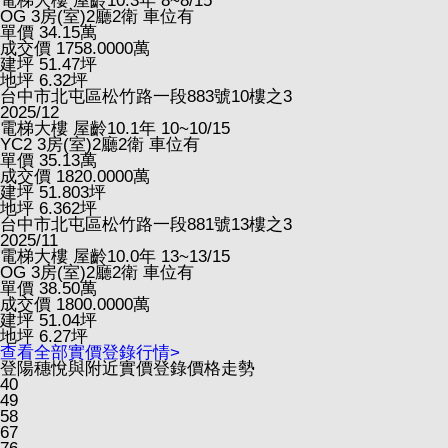
電梯大樓
屋齡10.3年
8~8/15
OG
3房(室)2廳2衛
車位有
單價
34.15
萬
成交價
1758.0000
萬
建坪
51.47
坪
地坪
6.32
坪
台中市北屯區松竹路一段883號10樓之3
2025/12
電梯大樓
屋齡10.1年
10~10/15
YC2
3房(室)2廳2衛
車位有
單價
35.13
萬
成交價
1820.0000
萬
建坪
51.803
坪
地坪
6.362
坪
台中市北屯區松竹路一段881號13樓之3
2025/11
電梯大樓
屋齡10.0年
13~13/15
OG
3房(室)2廳2衛
車位有
單價
38.50
萬
成交價
1800.0000
萬
建坪
51.04
坪
地坪
6.27
坪
查看全部實價登錄行情>
登陽穗悅與附近實價登錄價格走勢
40
49
58
67