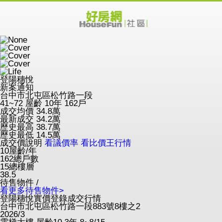
登陽穗悅
新案通知
台中市北屯區松竹路一段
41~72
屋齡 10年
162戶
成交均價
34.8
萬
最新成交
34.2
萬
歷史最高
38.7
萬
歷史最低
14.5
萬
成交價說明
看議價率
看比價王行情
10
屋齡/年
162
總戶數
15
總樓層
38.5
待售物件 /
看更多待售物件>
登陽穗悅實價登錄成交行情
台中市北屯區松竹路一段883號8樓之2
2026/3