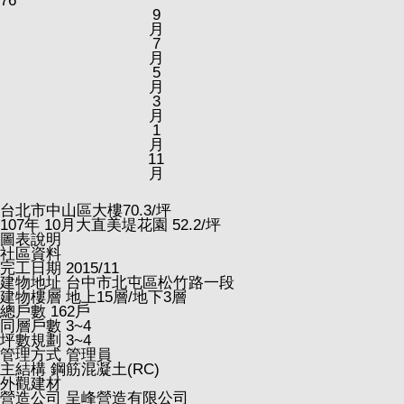
76
9
月
7
月
5
月
3
月
1
月
11
月
台北市中山區大樓
70.3
/坪
107
年
10
月大直美堤花園
52.2
/坪
圖表說明
社區資料
完工日期
2015/11
建物地址
台中市北屯區松竹路一段
建物樓層
地上15層/地下3層
總戶數
162戶
同層戶數
3~4
坪數規劃
3~4
管理方式
管理員
主結構
鋼筋混凝土(RC)
外觀建材
營造公司
呈峰營造有限公司