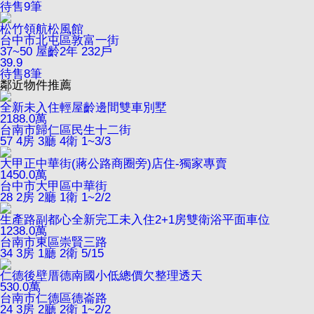
待售
9
筆
松竹領航松風館
台中市北屯區敦富一街
37~50
屋齡2年
232戶
39.9
待售
8
筆
鄰近物件推薦
全新未入住輕屋齡邊間雙車別墅
2188.0
萬
台南市歸仁區民生十二街
57
4房 3廳 4衛
1~3/3
大甲正中華街(蔣公路商圈旁)店住-獨家專賣
1450.0
萬
台中市大甲區中華街
28
2房 2廳 1衛
1~2/2
生產路副都心全新完工未入住2+1房雙衛浴平面車位
1238.0
萬
台南市東區崇賢三路
34
3房 1廳 2衛
5/15
仁德後壁厝德南國小低總價欠整理透天
530.0
萬
台南市仁德區德崙路
24
3房 2廳 2衛
1~2/2