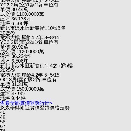
電梯大樓
屋齡4.2年
3~3/15
YC2
2房(室)1廳1衛
車位有
單價
30.44
萬
成交價
1100.0000
萬
建坪
36.138
坪
地坪
6.506
坪
新北市淡水區新春街110號8樓
2025/9
電梯大樓
屋齡4.2年
8~8/15
YC2
2房(室)2廳1衛
車位有
單價
30.92
萬
成交價
1120.0000
萬
建坪
36.224
坪
地坪
6.506
坪
新北市淡水區新春街114之5號5樓
2025/9
電梯大樓
屋齡4.2年
5~5/15
OG
3房(室)2廳2衛
車位有
單價
31.31
萬
成交價
1500.0000
萬
建坪
47.9
坪
地坪
9.44
坪
查看全部實價登錄行情>
悠森學與附近實價登錄價格走勢
40
49
58
67