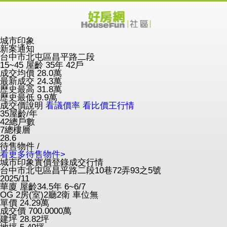
城市印象
新案通知
台中市北屯區昌平路二段
15~45
屋齡 35年
42戶
成交均價
28.0
萬
最新成交
24.3
萬
歷史最高
31.8
萬
歷史最低
9.9
萬
成交價說明
看議價率
看比價王行情
35
屋齡/年
42
總戶數
7
總樓層
28.6
待售物件 /
看更多待售物件>
城市印象實價登錄成交行情
台中市北屯區昌平路二段10巷72弄93之5號
2025/11
華廈
屋齡34.5年
6~6/7
OG
2房(室)2廳2衛
車位無
單價
24.29
萬
成交價
700.0000
萬
建坪
28.82
坪