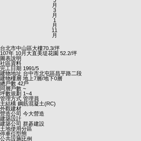
5
月
3
月
1
月
11
月
台北市中山區大樓
70.3
/坪
107
年
10
月大直美堤花園
52.2
/坪
圖表說明
社區資料
完工日期
1991/5
建物地址
台中市北屯區昌平路二段
建物樓層
地上7層/地下0層
總戶數
42戶
同層戶數
~
坪數規劃
1~4
管理方式
管理員
主結構
鋼筋混凝土(RC)
外觀建材
營造公司
今大營造
建築設計
建築公司
群碁建設
土地使用分區
停車位型態
公共設施比例