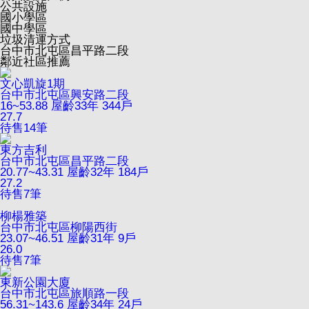
公共設施
國小學區
國中學區
垃圾清運方式
台中市北屯區昌平路二段
鄰近社區推薦
文心凱旋1期
台中市北屯區興安路二段
16~53.88
屋齡33年
344戶
27.7
待售
14
筆
東方吉利
台中市北屯區昌平路二段
20.77~43.31
屋齡32年
184戶
27.2
待售
7
筆
柳楊雅築
台中市北屯區柳陽西街
23.07~46.51
屋齡31年
9戶
26.0
待售
7
筆
東新公園大廈
台中市北屯區旅順路一段
56.31~143.6
屋齡34年
24戶