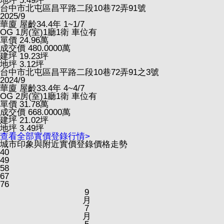
地坪
5.49
坪
台中市北屯區昌平路二段10巷72弄91號
2025/9
華廈
屋齡34.4年
1~1/7
OG
1房(室)1廳1衛
車位有
單價
24.96
萬
成交價
480.0000
萬
建坪
19.23
坪
地坪
3.12
坪
台中市北屯區昌平路二段10巷72弄91之3號
2024/9
華廈
屋齡33.4年
4~4/7
OG
2房(室)1廳1衛
車位有
單價
31.78
萬
成交價
668.0000
萬
建坪
21.02
坪
地坪
3.49
坪
查看全部實價登錄行情>
城市印象與附近實價登錄價格走勢
40
49
58
67
76
9
月
7
月