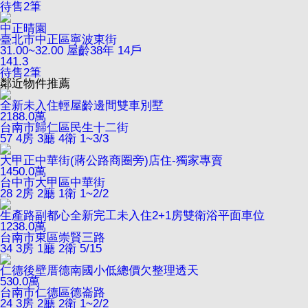
待售
2
筆
中正晴園
臺北市中正區寧波東街
31.00~32.00
屋齡38年
14戶
141.3
待售
2
筆
鄰近物件推薦
全新未入住輕屋齡邊間雙車別墅
2188.0
萬
台南市歸仁區民生十二街
57
4房 3廳 4衛
1~3/3
大甲正中華街(蔣公路商圈旁)店住-獨家專賣
1450.0
萬
台中市大甲區中華街
28
2房 2廳 1衛
1~2/2
生產路副都心全新完工未入住2+1房雙衛浴平面車位
1238.0
萬
台南市東區崇賢三路
34
3房 1廳 2衛
5/15
仁德後壁厝德南國小低總價欠整理透天
530.0
萬
台南市仁德區德崙路
24
3房 2廳 2衛
1~2/2