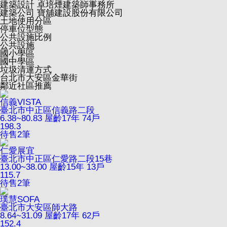
建築設計
卓培煙建築師事務所
建築公司
寶舖建設股份有限公司
土地使用分區
停車位型態
公共設施比例
公共設施
國小學區
國中學區
垃圾清運方式
台北市大安區金華街
鄰近社區推薦
信義VISTA
臺北市中正區信義路二段
6.38~80.83
屋齡17年
74戶
198.3
待售
2
筆
仁愛展宜
臺北市中正區仁愛路二段15巷
13.00~38.00
屋齡15年
13戶
115.7
待售
2
筆
璞慧SOFA
臺北市大安區師大路
8.64~31.09
屋齡17年
62戶
152.4