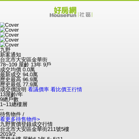
九野
新案通知
台北市大安區金華街
78~109
屋齡 13年
9戶
成交均價
0.0
萬
最新成交
94.0
萬
歷史最高
96.9
萬
歷史最低
77.9
萬
成交價說明
看議價率
看比價王行情
13
屋齡/年
9
總戶數
1~11
總樓層
--
待售物件 /
看更多待售物件>
九野實價登錄成交行情
台北市大安區金華街211號5樓
2019/2