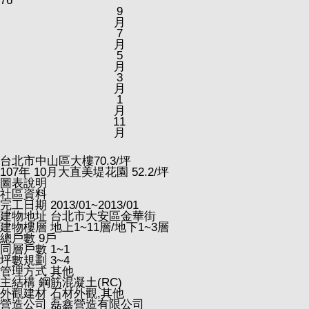
76
9
月
7
月
5
月
3
月
1
月
11
月
台北市中山區大樓
70.3
/坪
107
年
10
月大直美堤花園
52.2
/坪
圖表說明
社區資料
完工日期
2013/01~2013/01
建物地址
台北市大安區金華街
建物樓層
地上1~11層/地下1~3層
總戶數
9戶
同層戶數
1~1
坪數規劃
3~4
管理方式
其他
主結構
鋼筋混凝土(RC)
外觀建材
石材外觀,其他
營造公司
磊鑫營造有限公司