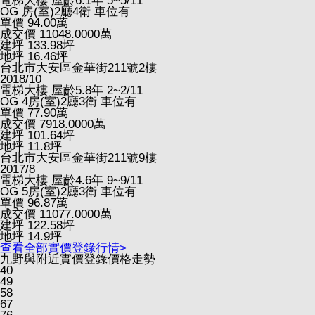
電梯大樓
屋齡6.1年
5~5/11
OG
房(室)2廳4衛
車位有
單價
94.00
萬
成交價
11048.0000
萬
建坪
133.98
坪
地坪
16.46
坪
台北市大安區金華街211號2樓
2018/10
電梯大樓
屋齡5.8年
2~2/11
OG
4房(室)2廳3衛
車位有
單價
77.90
萬
成交價
7918.0000
萬
建坪
101.64
坪
地坪
11.8
坪
台北市大安區金華街211號9樓
2017/8
電梯大樓
屋齡4.6年
9~9/11
OG
5房(室)2廳3衛
車位有
單價
96.87
萬
成交價
11077.0000
萬
建坪
122.58
坪
地坪
14.9
坪
查看全部實價登錄行情>
九野與附近實價登錄價格走勢
40
49
58
67