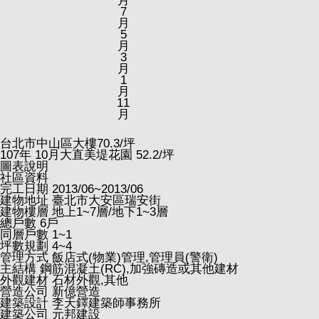
月
7
月
5
月
3
月
1
月
11
月
台北市中山區大樓
70.3
/坪
107
年
10
月大直美堤花園
52.2
/坪
圖表說明
社區資料
完工日期
2013/06~2013/06
建物地址
臺北市大安區瑞安街
建物樓層
地上1~7層/地下1~3層
總戶數
6戶
同層戶數
1~1
坪數規劃
4~4
管理方式
飯店式(物業)管理,管理員(警衛)
主結構
鋼筋混凝土(RC),加強磚造或其他建材
外觀建材
石材外觀,其他
營造公司
新億營造
建築設計
李天鐸建築師事務所
建築公司
元邦建設