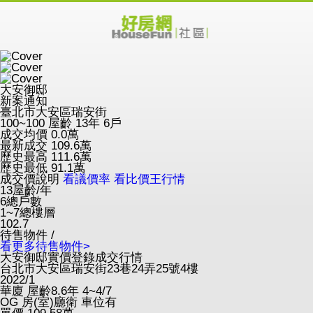
大安御邸
新案通知
臺北市大安區瑞安街
100~100
屋齡 13年
6戶
成交均價
0.0
萬
最新成交
109.6
萬
歷史最高
111.6
萬
歷史最低
91.1
萬
成交價說明
看議價率
看比價王行情
13
屋齡/年
6
總戶數
1~7
總樓層
102.7
待售物件 /
看更多待售物件>
大安御邸實價登錄成交行情
台北市大安區瑞安街23巷24弄25號4樓
2022/1
華廈
屋齡8.6年
4~4/7
OG
房(室)廳衛
車位有