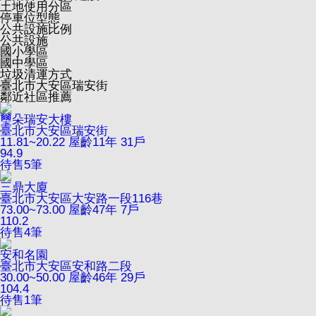
土地使用分區
停車位型態
公共設施比例
公共設施
國小學區
國中學區
垃圾清運方式
臺北市大安區瑞安街
鄰近社區推薦
璽朵瑞安大樓
臺北市大安區瑞安街
11.81~20.22
屋齡11年
31戶
94.9
待售
5
筆
三鼎大廈
臺北市大安區大安路一段116巷
73.00~73.00
屋齡47年
7戶
110.2
待售
4
筆
安和名園
臺北市大安區安和路二段
30.00~50.00
屋齡46年
29戶
104.4
待售
1
筆