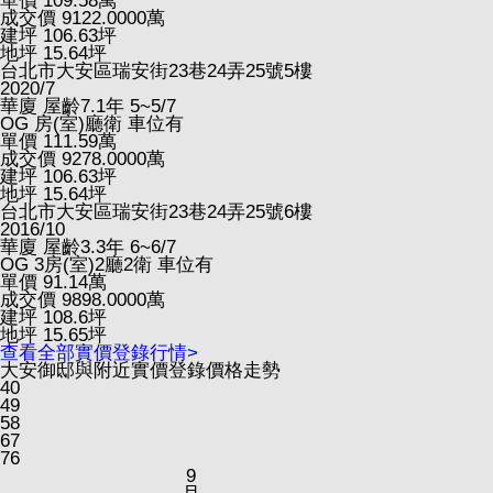
單價
109.58
萬
成交價
9122.0000
萬
建坪
106.63
坪
地坪
15.64
坪
台北市大安區瑞安街23巷24弄25號5樓
2020/7
華廈
屋齡7.1年
5~5/7
OG
房(室)廳衛
車位有
單價
111.59
萬
成交價
9278.0000
萬
建坪
106.63
坪
地坪
15.64
坪
台北市大安區瑞安街23巷24弄25號6樓
2016/10
華廈
屋齡3.3年
6~6/7
OG
3房(室)2廳2衛
車位有
單價
91.14
萬
成交價
9898.0000
萬
建坪
108.6
坪
地坪
15.65
坪
查看全部實價登錄行情>
大安御邸與附近實價登錄價格走勢
40
49
58
67
76
9