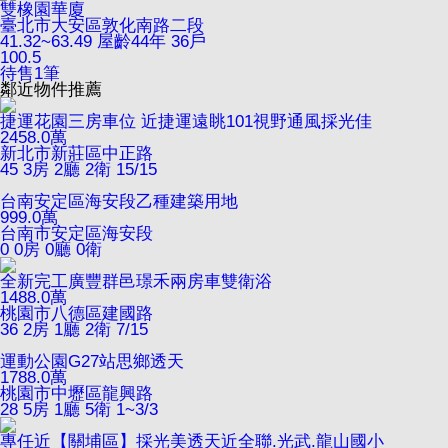
雙橡園華廈
臺北市大安區敦化南路二段
41.32~63.49
屋齡44年
36戶
100.5
待售
1
筆
鄰近物件推薦
捷運花園三房車位 近捷運遠眺101視野通風採光佳
2458.0
萬
新北市新莊區中正路
45
3房 2廳 2衛
15/15
台南安定區海安段乙種建築用地
999.0
萬
台南市安定區海安段
0
0房 0廳 0衛
全新完工廣豐群邑璟禾兩房車雙衛浴
1488.0
萬
桃園市八德區建國路
36
2房 1廳 2衛
7/15
運動公園G27站思鄉透天
1788.0
萬
桃園市中壢區龍興路
28
5房 1廳 5衛
1~3/3
專任近【關埔區】採光美透天近全聯.光武.龍山國小