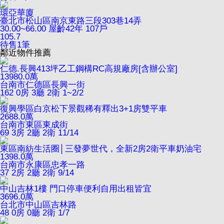
環亞華廈
臺北市松山區南京東路三段303巷14弄
30.00~66.00
屋齡42年
107戶
105.7
待售
1
筆
鄰近物件推薦
仁德.長興413坪乙工鋼構RC高規廠房[含辦公室]
13980.0
萬
台南市仁德區長興一街
162
0房 3廳 2衛
1~2/2
復興學區白京松下景觀稀有釋出3+1房雙平車
2688.0
萬
台南市東區東成街
69
3房 2廳 2衛
11/14
東區南紡生活圈│三發夢世代，全新2房2衛平車奶油宅
1398.0
萬
台南市永康區忠孝一路
37
2房 2廳 2衛
9/14
中山吉林1樓 門口停車便利自用出租皆宜
3696.0
萬
台北市中山區吉林路
48
0房 0廳 2衛
1/7