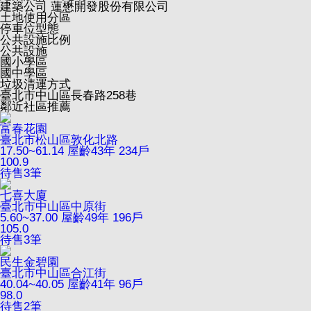
建築公司
蓮懋開發股份有限公司
土地使用分區
停車位型態
公共設施比例
公共設施
國小學區
國中學區
垃圾清運方式
臺北市中山區長春路258巷
鄰近社區推薦
富春花園
臺北市松山區敦化北路
17.50~61.14
屋齡43年
234戶
100.9
待售
3
筆
七喜大廈
臺北市中山區中原街
5.60~37.00
屋齡49年
196戶
105.0
待售
3
筆
民生金碧園
臺北市中山區合江街
40.04~40.05
屋齡41年
96戶
98.0
待售
2
筆