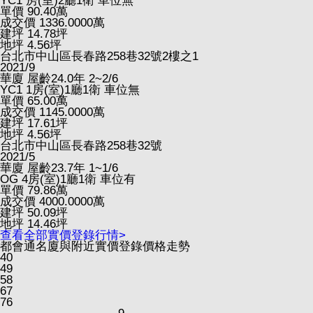
YC1
房(室)2廳1衛
車位無
單價
90.40
萬
成交價
1336.0000
萬
建坪
14.78
坪
地坪
4.56
坪
台北市中山區長春路258巷32號2樓之1
2021/9
華廈
屋齡24.0年
2~2/6
YC1
1房(室)1廳1衛
車位無
單價
65.00
萬
成交價
1145.0000
萬
建坪
17.61
坪
地坪
4.56
坪
台北市中山區長春路258巷32號
2021/5
華廈
屋齡23.7年
1~1/6
OG
4房(室)1廳1衛
車位有
單價
79.86
萬
成交價
4000.0000
萬
建坪
50.09
坪
地坪
14.46
坪
查看全部實價登錄行情>
都會通名廈與附近實價登錄價格走勢
40
49
58
67
76