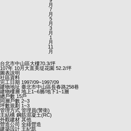
9
月
7
月
5
月
3
月
1
月
11
月
台北市中山區大樓
70.3
/坪
107
年
10
月大直美堤花園
52.2
/坪
圖表說明
社區資料
完工日期
1997/09~1997/09
建物地址
臺北市中山區長春路258巷
建物樓層
地上1~6層/地下1~1層
總戶數
15戶
同層戶數
2~3
坪數規劃
1~3
管理方式
管理員(警衛)
主結構
鋼筋混凝土(RC)
外觀建材
其他
營造公司
全綠營造
建築設計
王紀凱