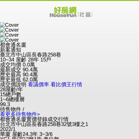
都會通名廈
新案通知
臺北市中山區長春路258巷
10~34
屋齡 28年
15戶
成交均價
0.0
萬
最新成交
90.4
萬
歷史最高
90.4
萬
歷史最低
62.0
萬
成交價說明
看議價率
看比價王行情
28
屋齡/年
15
總戶數
1~6
總樓層
99.3
待售物件 /
看更多待售物件>
都會通名廈實價登錄成交行情
台北市中山區長春路258巷32號3樓之1
2022/1
華廈
屋齡24.3年
3~3/6