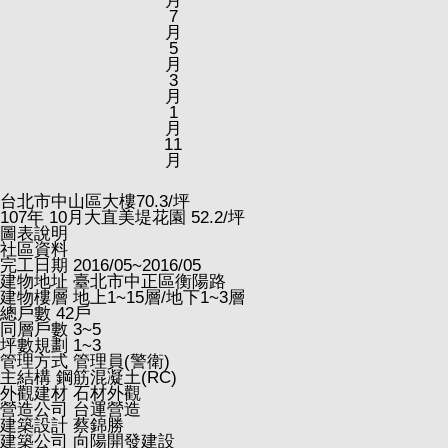
月
7
月
5
月
3
月
1
月
11
月
台北市中山區大樓
70.3
/坪
107
年
10
月大直美堤花園
52.2
/坪
圖表說明
社區資料
完工日期
2016/05~2016/05
建物地址
臺北市中正區衡陽路
建物樓層
地上1~15層/地下1~3層
總戶數
42戶
同層戶數
3~5
坪數規劃
1~3
管理方式
管理員(警衛)
主結構
鋼筋混凝土(RC)
外觀建材
石材外觀
營造公司
台運營造
建築設計
蔡錦勝
建築公司
向陽開發建設