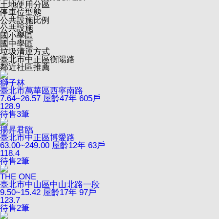
土地使用分區
停車位型態
公共設施比例
公共設施
國小學區
國中學區
垃圾清運方式
臺北市中正區衡陽路
鄰近社區推薦
獅子林
臺北市萬華區西寧南路
7.64~26.57
屋齡47年
605戶
128.9
待售
3
筆
揚昇君臨
臺北市中正區博愛路
63.00~249.00
屋齡12年
63戶
118.4
待售
2
筆
THE ONE
臺北市中山區中山北路一段
9.50~15.42
屋齡17年
97戶
123.7
待售
2
筆