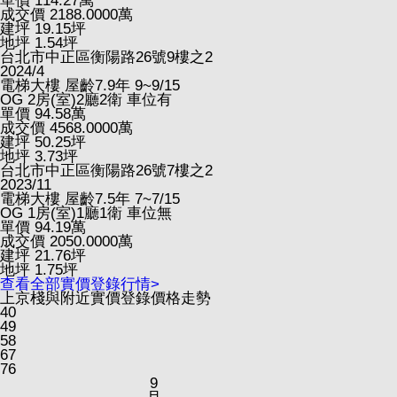
單價
114.27
萬
成交價
2188.0000
萬
建坪
19.15
坪
地坪
1.54
坪
台北市中正區衡陽路26號9樓之2
2024/4
電梯大樓
屋齡7.9年
9~9/15
OG
2房(室)2廳2衛
車位有
單價
94.58
萬
成交價
4568.0000
萬
建坪
50.25
坪
地坪
3.73
坪
台北市中正區衡陽路26號7樓之2
2023/11
電梯大樓
屋齡7.5年
7~7/15
OG
1房(室)1廳1衛
車位無
單價
94.19
萬
成交價
2050.0000
萬
建坪
21.76
坪
地坪
1.75
坪
查看全部實價登錄行情>
上京棧與附近實價登錄價格走勢
40
49
58
67
76
9