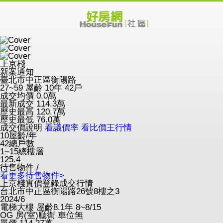
上京棧
新案通知
臺北市中正區衡陽路
27~59
屋齡 10年
42戶
成交均價
0.0
萬
最新成交
114.3
萬
歷史最高
120.7
萬
歷史最低
76.0
萬
成交價說明
看議價率
看比價王行情
10
屋齡/年
42
總戶數
1~15
總樓層
125.4
待售物件 /
看更多待售物件>
上京棧實價登錄成交行情
台北市中正區衡陽路26號8樓之3
2024/6
電梯大樓
屋齡8.1年
8~8/15
OG
房(室)廳衛
車位無