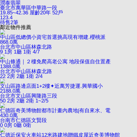
潤泰翡翠
臺北市萬華區中華路一段
19.85~42.36
屋齡20年
52戶
123.4
待售
2
筆
鄰近物件推薦
中山區低總價小資宅首選挑高現有增建.櫻桃派
868.0
萬
台北市中山區林森北路
9
1房 1廳 1衛
4/7
中山條通｜２樓免爬高老公寓 地段保值自住置產
1388.0
萬
台北市中山區林森北路
22
2房 2廳 1衛
2/4
文山區路邊店面1+2樓✦近萬芳捷運.興華國小
2188.0
萬
台北市文山區興隆路三段
50
2房 2廳 2衛
1~2/5
仁德區奇美博物館都市計畫內農地|有自來水、電
430.0
萬
台南市仁德區文賢段
0
0房 0廳 0衛
仁德近保安火車站12米路建地贈鐵皮屋近奇美博物館