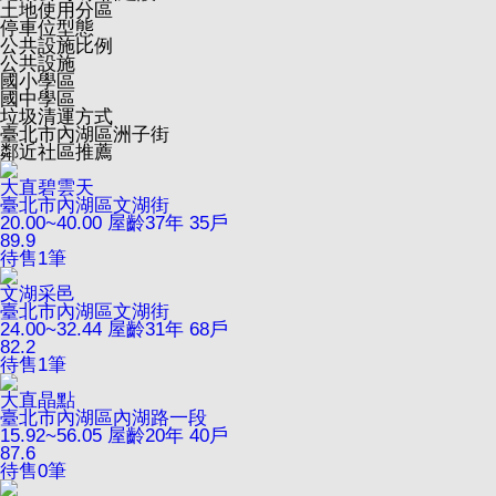
土地使用分區
停車位型態
公共設施比例
公共設施
國小學區
國中學區
垃圾清運方式
臺北市內湖區洲子街
鄰近社區推薦
大直碧雲天
臺北市內湖區文湖街
20.00~40.00
屋齡37年
35戶
89.9
待售
1
筆
文湖采邑
臺北市內湖區文湖街
24.00~32.44
屋齡31年
68戶
82.2
待售
1
筆
大直晶點
臺北市內湖區內湖路一段
15.92~56.05
屋齡20年
40戶
87.6
待售
0
筆