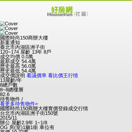
國際時尚150商辦大樓
新案通知
臺北市內湖區洲子街
120~174
屋齡 13年
8戶
成交均價
0.0
萬
最新成交
54.4
萬
歷史最高
56.0
萬
歷史最低
54.4
萬
成交價說明
看議價率
看比價王行情
13
屋齡/年
8
總戶數
8~8
總樓層
82.6
待售物件 /
看更多待售物件>
國際時尚150商辦大樓實價登錄成交行情
台北市內湖區洲子街150號
2015/11
辦公
屋齡2.9年
1~1/8
OG
房(室)1廳1衛
車位有