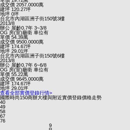
單價
19.72
萬
成交價
2057.0000
萬
建坪
120.27
坪
地坪
0
坪
台北市內湖區洲子街150號3樓
2013/8
辦公
屋齡0.7年
3~3/8
OG
房(室)廳衛
車位有
單價
54.39
萬
成交價
9500.0000
萬
建坪
174.67
坪
地坪
29.01
坪
台北市內湖區洲子街150號6樓
2013/8
辦公
屋齡0.7年
6~6/8
OG
房(室)廳衛
車位有
單價
55.22
萬
成交價
9645.0000
萬
建坪
174.67
坪
地坪
29.01
坪
查看全部實價登錄行情>
國際時尚150商辦大樓與附近實價登錄價格走勢
40
49
58
67
76
9