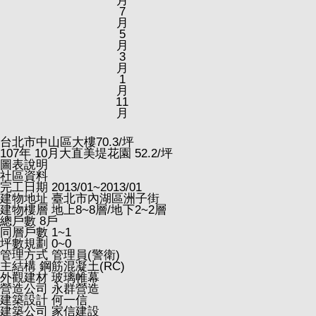
月
7
月
5
月
3
月
1
月
11
月
台北市中山區大樓
70.3
/坪
107
年
10
月大直美堤花園
52.2
/坪
圖表說明
社區資料
完工日期
2013/01~2013/01
建物地址
臺北市內湖區洲子街
建物樓層
地上8~8層/地下2~2層
總戶數
8戶
同層戶數
1~1
坪數規劃
0~0
管理方式
管理員(警衛)
主結構
鋼筋混凝土(RC)
外觀建材
玻璃帷幕
營造公司
永群營造
建築設計
何一信
建築公司
家信建設