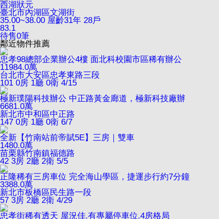
西湖狀元
臺北市內湖區文湖街
35.00~38.00
屋齡31年
28戶
83.1
待售
0
筆
鄰近物件推薦
忠孝98總部企業辦公4樓 面北科校園市區稀有辦公
11984.0
萬
台北市大安區忠孝東路三段
101
0房 1廳 0衛
4/15
極新璞陽科技辦公 中正路黃金廊道，極新科技廠辦
6681.0
萬
新北市中和區中正路
147
0房 1廳 0衛
6/7
全新【竹南站前帝賦5E】三房｜雙車
1480.0
萬
苗栗縣竹南鎮福德路
42
3房 2廳 2衛
5/5
正隆稀有三房車位 完全海山學區，捷運步行約7分鐘
3388.0
萬
新北市板橋區民生路一段
57
3房 2廳 2衛
4/29
忠孝街稀有透天 屋況佳.有專屬停車位.4房格局