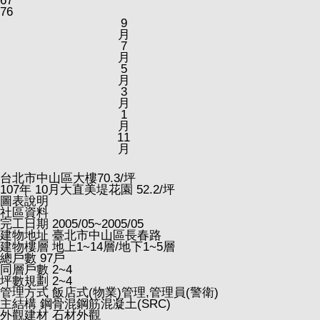
67
76
9
月
7
月
5
月
3
月
1
月
11
月
台北市中山區大樓
70.3
/坪
107
年
10
月大直美堤花園
52.2
/坪
圖表說明
社區資料
完工日期
2005/05~2005/05
建物地址
臺北市中山區長春路
建物樓層
地上1~14層/地下1~5層
總戶數
97戶
同層戶數
2~4
坪數規劃
2~4
管理方式
飯店式(物業)管理,管理員(警衛)
主結構
鋼骨混鋼筋混凝土(SRC)
外觀建材
石材外觀