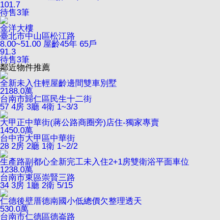
101.7
待售
3
筆
金洋大樓
臺北市中山區松江路
8.00~51.00
屋齡45年
65戶
91.3
待售
3
筆
鄰近物件推薦
全新未入住輕屋齡邊間雙車別墅
2188.0
萬
台南市歸仁區民生十二街
57
4房 3廳 4衛
1~3/3
大甲正中華街(蔣公路商圈旁)店住-獨家專賣
1450.0
萬
台中市大甲區中華街
28
2房 2廳 1衛
1~2/2
生產路副都心全新完工未入住2+1房雙衛浴平面車位
1238.0
萬
台南市東區崇賢三路
34
3房 1廳 2衛
5/15
仁德後壁厝德南國小低總價欠整理透天
530.0
萬
台南市仁德區德崙路