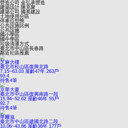
營造公司
金弘承營造
建築設計
陳克聚
建築公司
國美建設
土地使用分區
停車位型態
公共設施比例
公共設施
國小學區
國中學區
垃圾清運方式
臺北市中山區長春路
鄰近社區推薦
芝麻大樓
臺北市松山區復興北路
7.15~63.03
屋齡47年
263戶
93.4
待售
4
筆
京華大廈
臺北市中山區復興南路一段
15.94~52.62
屋齡46年
55戶
92.7
待售
4
筆
華爾滋
臺北市中山區建國北路二段
10.06~43.86
屋齡38年
177戶