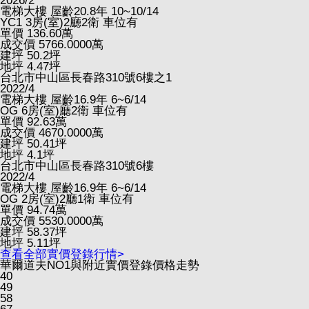
2026/2
電梯大樓
屋齡20.8年
10~10/14
YC1
3房(室)2廳2衛
車位有
單價
136.60
萬
成交價
5766.0000
萬
建坪
50.2
坪
地坪
4.47
坪
台北市中山區長春路310號6樓之1
2022/4
電梯大樓
屋齡16.9年
6~6/14
OG
6房(室)廳2衛
車位有
單價
92.63
萬
成交價
4670.0000
萬
建坪
50.41
坪
地坪
4.1
坪
台北市中山區長春路310號6樓
2022/4
電梯大樓
屋齡16.9年
6~6/14
OG
2房(室)2廳1衛
車位有
單價
94.74
萬
成交價
5530.0000
萬
建坪
58.37
坪
地坪
5.11
坪
查看全部實價登錄行情>
華爾道夫NO1與附近實價登錄價格走勢
40
49
58