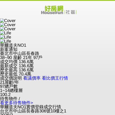
華爾道夫NO1
新案通知
臺北市中山區長春路
38~90
屋齡 21年
97戶
成交均價
136.6
萬
最新成交
136.6
萬
歷史最高
136.6
萬
歷史最低
70.4
萬
成交價說明
看議價率
看比價王行情
21
屋齡/年
97
總戶數
1~14
總樓層
100.2
待售物件 /
看更多待售物件>
華爾道夫NO1實價登錄成交行情
台北市中山區長春路306號10樓之1