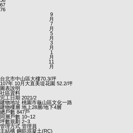
58
67
76
9
月
7
月
5
月
3
月
1
月
11
月
台北市中山區大樓
70.3
/坪
107
年
10
月大直美堤花園
52.2
/坪
圖表說明
社區資料
完工日期
2021/2
建物地址
桃園市龜山區文化一路
建物樓層
地上28層/地下4層
總戶數
847戶
同層戶數
10~12
坪數規劃
2~3
管理方式
管理員
主結構
鋼筋混凝土(RC)