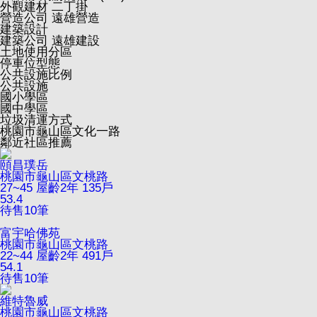
外觀建材
二丁掛
營造公司
遠雄營造
建築設計
建築公司
遠雄建設
土地使用分區
停車位型態
公共設施比例
公共設施
國小學區
國中學區
垃圾清運方式
桃園市龜山區文化一路
鄰近社區推薦
頤昌璞岳
桃園市龜山區文桃路
27~45
屋齡2年
135戶
53.4
待售
10
筆
富宇哈佛苑
桃園市龜山區文桃路
22~44
屋齡2年
491戶
54.1
待售
10
筆
維特魯威
桃園市龜山區文桃路