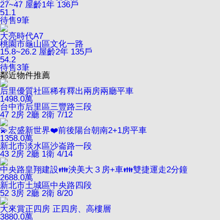
27~47
屋齡1年
136戶
51.1
待售
9
筆
大亮時代A7
桃園市龜山區文化一路
15.8~26.2
屋齡2年
135戶
54.2
待售
3
筆
鄰近物件推薦
后里優質社區稀有釋出兩房兩廳平車
1498.0
萬
台中市后里區三豐路三段
47
2房 2廳 2衛
7/12
💫宏盛新世界❤️前後陽台朝南2+1房平車
1358.0
萬
新北市淡水區沙崙路一段
43
2房 2廳 1衛
4/14
中央路皇翔建設👪泱美大３房+車👪雙捷運走2分鐘
2688.0
萬
新北市土城區中央路四段
52
3房 2廳 2衛
8/20
大來賞正四房 正四房、高樓層
3880.0
萬