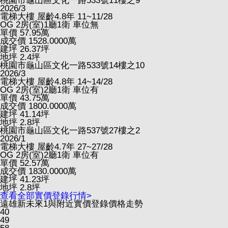
桃園市龜山區文化一路533號11樓之9
2026/3
電梯大樓
屋齡4.8年
11~11/28
OG
2房(室)1廳1衛
車位無
單價
57.95
萬
成交價
1528.0000
萬
建坪
26.37
坪
地坪
2.4
坪
桃園市龜山區文化一路533號14樓之10
2026/3
電梯大樓
屋齡4.8年
14~14/28
OG
2房(室)2廳1衛
車位有
單價
43.75
萬
成交價
1800.0000
萬
建坪
41.14
坪
地坪
2.8
坪
桃園市龜山區文化一路537號27樓之2
2026/1
電梯大樓
屋齡4.7年
27~27/28
OG
2房(室)2廳1衛
車位有
單價
52.57
萬
成交價
1830.0000
萬
建坪
41.23
坪
地坪
2.8
坪
查看全部實價登錄行情>
遠雄新未來1與附近實價登錄價格走勢
40
49