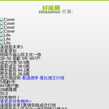
遠雄新未來1
新案通知
桃園市龜山區文化一路
28~50
屋齡 5年
847戶
成交均價
50.9
萬
最新成交
58.0
萬
歷史最高
64.1
萬
歷史最低
26.8
萬
成交價說明
看議價率
看比價王行情
5
屋齡/年
847
總戶數
28
總樓層
55.5
待售物件 /
看更多待售物件>
遠雄新未來1實價登錄成交行情