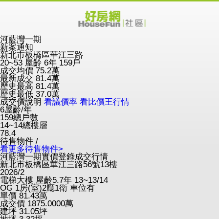
河藍灣一期
新案通知
新北市板橋區華江三路
20~53
屋齡 6年
159戶
成交均價
75.2
萬
最新成交
81.4
萬
歷史最高
81.4
萬
歷史最低
37.0
萬
成交價說明
看議價率
看比價王行情
6
屋齡/年
159
總戶數
14~14
總樓層
78.4
待售物件 /
看更多待售物件>
河藍灣一期實價登錄成交行情
新北市板橋區華江三路56號13樓
2026/2
電梯大樓
屋齡5.7年
13~13/14
OG
1房(室)2廳1衛
車位有
單價
81.43
萬
成交價
1875.0000
萬
建坪
31.05
坪