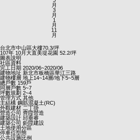
5
月
3
月
1
月
11
月
台北市中山區大樓
70.3
/坪
107
年
10
月大直美堤花園
52.2
/坪
圖表說明
社區資料
完工日期
2020/06~2020/06
建物地址
新北市板橋區華江三路
建物樓層
地上14~14層/地下5~5層
總戶數
159戶
同層戶數
5~7
坪數規劃
2~4
管理方式
其他
主結構
鋼筋混凝土(RC)
外觀建材
二丁掛
營造公司
齊陞營造
建築設計
邱垂睿
建築公司
鉅陞建設
土地使用分區
停車位型態
公共設施比例