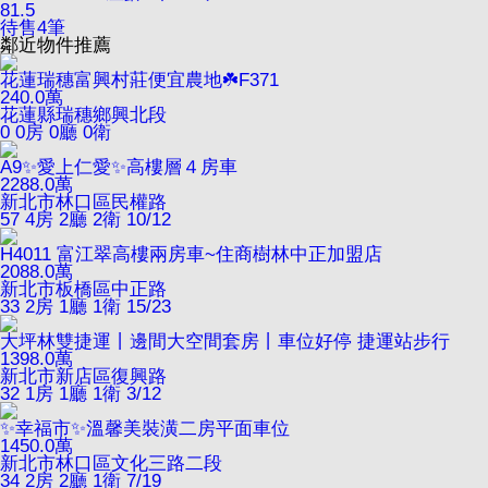
81.5
待售
4
筆
鄰近物件推薦
花蓮瑞穗富興村莊便宜農地☘️F371
240.0
萬
花蓮縣瑞穗鄉興北段
0
0房 0廳 0衛
A9✨愛上仁愛✨高樓層４房車
2288.0
萬
新北市林口區民權路
57
4房 2廳 2衛
10/12
H4011 富江翠高樓兩房車~住商樹林中正加盟店
2088.0
萬
新北市板橋區中正路
33
2房 1廳 1衛
15/23
大坪林雙捷運丨邊間大空間套房丨車位好停 捷運站步行
1398.0
萬
新北市新店區復興路
32
1房 1廳 1衛
3/12
✨幸福市✨溫馨美裝潢二房平面車位
1450.0
萬
新北市林口區文化三路二段
34
2房 2廳 1衛
7/19