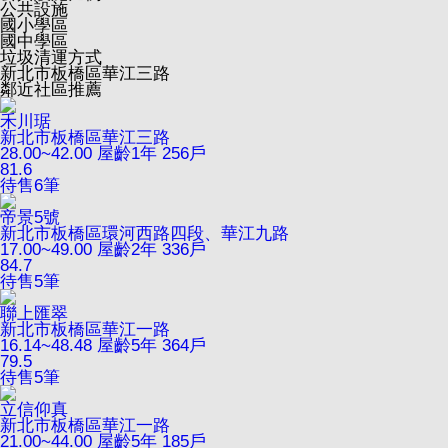
公共設施
國小學區
國中學區
垃圾清運方式
新北市板橋區華江三路
鄰近社區推薦
禾川琚
新北市板橋區華江三路
28.00~42.00
屋齡1年
256戶
81.6
待售
6
筆
帝景5號
新北市板橋區環河西路四段、華江九路
17.00~49.00
屋齡2年
336戶
84.7
待售
5
筆
聯上匯翠
新北市板橋區華江一路
16.14~48.48
屋齡5年
364戶
79.5
待售
5
筆
立信仰真
新北市板橋區華江一路
21.00~44.00
屋齡5年
185戶