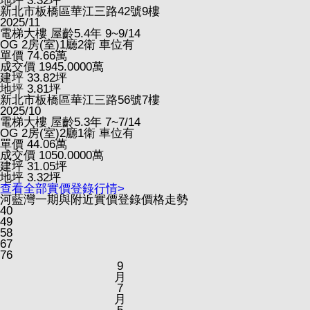
地坪
3.32
坪
新北市板橋區華江三路42號9樓
2025/11
電梯大樓
屋齡5.4年
9~9/14
OG
2房(室)1廳2衛
車位有
單價
74.66
萬
成交價
1945.0000
萬
建坪
33.82
坪
地坪
3.81
坪
新北市板橋區華江三路56號7樓
2025/10
電梯大樓
屋齡5.3年
7~7/14
OG
2房(室)2廳1衛
車位有
單價
44.06
萬
成交價
1050.0000
萬
建坪
31.05
坪
地坪
3.32
坪
查看全部實價登錄行情>
河藍灣一期與附近實價登錄價格走勢
40
49
58
67
76
9
月
7
月