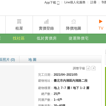
Line個人化服務
註冊
刊
App下載
租屋免
賣屋
廣告
租屋
實價登錄
降價地圖
TV
屋
找社區
低於實價房
捷運降價宅
區照片 (0)
地 圖
調整字級
完工日期：
2021/04~2021/05
建物地址：
臺北市內湖區內湖路二段
建物樓層：
地上 7~7 層 / 地下 1~2 層
總戶數：
25戶
同層戶數：
1~4戶
坪數規劃：
20~40坪