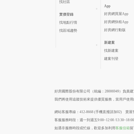
找社區
App
好房網買屋App
實價登錄
好房網快租App
找地點行情
好房網行動版
找區域趨勢
新建案
找新建案
建案刊登
好房國際股份有限公司（統編：28006949）負
我們將使用追蹤技術來提供優質服務，當用戶使
網站客服專線：412-8668 (手機直撥請加02) 賣屋刊
客服服務時段：週一到週五9:00~12:00 /13:30~18:00
如遇非服務時段或忙線，歡迎多加利用
客服信箱
留