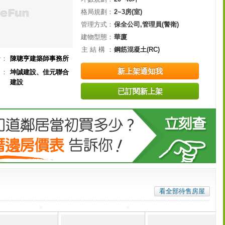
格局規劃：
2~3房(室)
管理方式：
保全公司,管理員(警衛)
建物型態：
華廈
主 結 構 ：
鋼筋混凝土(RC)
計：
陳聰亨建築師事務所
新上架通知我
司：
坤誠建設、佳元聯合
建設
已訂閱新上架
看全部待售房屋