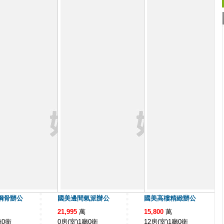
鋼骨辦公
國美邊間氣派辦公
國美高樓精緻辦公
21,995
萬
15,800
萬
廳0衛
0房(室)1廳0衛
12房(室)1廳0衛