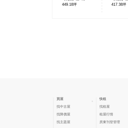
449.18
坪
417.38
坪
買屋
快租
找中古屋
找租屋
找降價屋
租屋行情
找主題屋
房東刊登管理