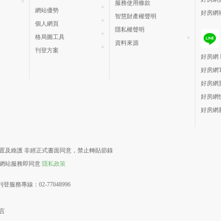
服務使用條款
網站優勢
好房網
智慧財產權聲明
個人網頁
隱私權聲明
格局圖工具
資料來源
刊登方案
好房網 H
好房網
好房網
好房網
好房網
責建置及維護 非經正式書面同意，禁止轉貼節錄
用網站服務即同意
隱私政策
登服務專線：02-77048996
言