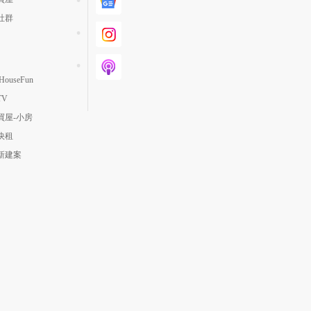
社群
ouseFun
TV
買屋-小房
快租
新建案