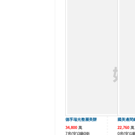
德孚瑞光整層美辦
國美邊間
34,800
萬
22,760
萬
7房(室)3廳0衛
0房(室)1