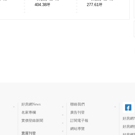
404.38
坪
277.61
坪
好房網News
聯絡我們
名家專欄
廣告刊登
好房網N
實價登錄新聞
訂閱電子報
好房網
網站導覽
賣屋刊登
好房網