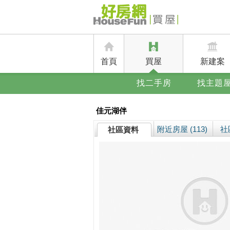
首頁
買屋
新建案
找二手房
找主題
佳元湖伴
附近房屋 (113)
社
社區資料