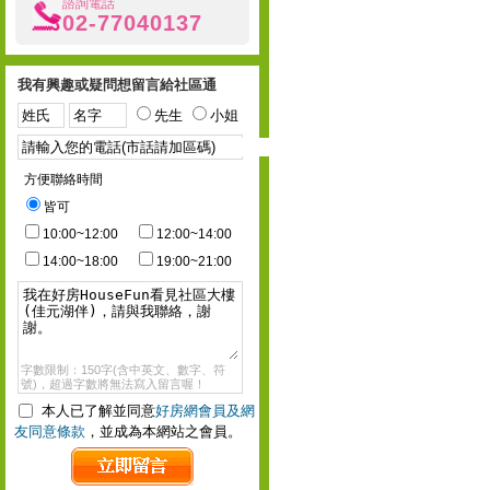
諮詢電話
02-77040137
我有興趣或疑問想留言給社區通
先生
小姐
方便聯絡時間
皆可
10:00~12:00
12:00~14:00
14:00~18:00
19:00~21:00
字數限制：150字(含中英文、數字、符
號)，超過字數將無法寫入留言喔！
本人已了解並同意
好房網會員及網
友同意條款
，並成為本網站之會員。