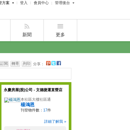
登方案
登入
會員中心
管理後台
費刊登
屋主管理後台
刊登
經紀人管理後台
刊登
設計師管理後台
新聞
更多
賣屋刊登
好房APP
訂閱
轉寄
列印
分享：
永慶房屋(股)公司 - 文德捷運直營店
本社區大樓社區通
楊鴻恩
刊登物件數：
17
件
詳細了解我 »