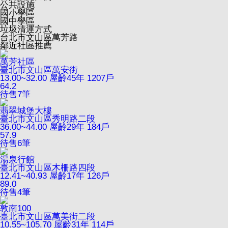
公共設施
國小學區
國中學區
垃圾清運方式
台北市文山區萬芳路
鄰近社區推薦
萬芳社區
臺北市文山區萬安街
13.00~32.00
屋齡45年
1207戶
64.2
待售
7
筆
翡翠城堡大樓
臺北市文山區秀明路二段
36.00~44.00
屋齡29年
184戶
57.9
待售
6
筆
湯泉行館
臺北市文山區木柵路四段
12.41~40.93
屋齡17年
126戶
89.0
待售
4
筆
敦南100
臺北市文山區萬美街二段
10.55~105.70
屋齡31年
114戶