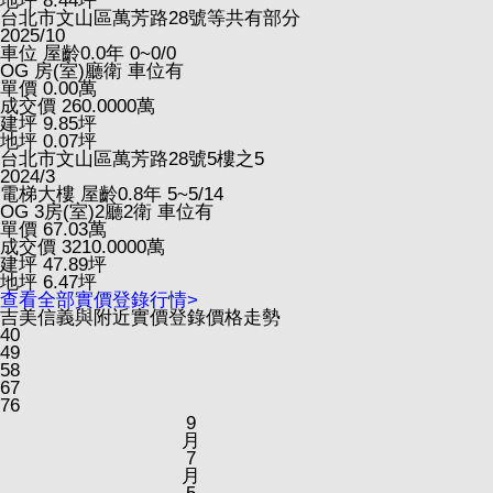
地坪
8.44
坪
台北市文山區萬芳路28號等共有部分
2025/10
車位
屋齡0.0年
0~0/0
OG
房(室)廳衛
車位有
單價
0.00
萬
成交價
260.0000
萬
建坪
9.85
坪
地坪
0.07
坪
台北市文山區萬芳路28號5樓之5
2024/3
電梯大樓
屋齡0.8年
5~5/14
OG
3房(室)2廳2衛
車位有
單價
67.03
萬
成交價
3210.0000
萬
建坪
47.89
坪
地坪
6.47
坪
查看全部實價登錄行情>
吉美信義與附近實價登錄價格走勢
40
49
58
67
76
9
月
7
月