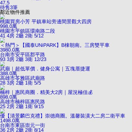
47.5
待售
3
筆
鄰近物件推薦
桃園買房小芳 平鎮車站旁邊間景觀大四房
998.0
萬
桃園市平鎮區環南路二段
41
4房 2廳 2衛
5/12
＜熱門＞【國泰UNiPARK】B棟朝南。三房雙平車
3980.0
萬
台南市安平區郡平路
93
3房 2廳 3衛
12/23
武廟｜超低單價．健身公寓｜五塊厝捷運
388.0
萬
高雄市苓雅區武廟路
28
3房 2廳 1衛
5/5
楠梓｜惠民商圈．精美大2房｜屋況極佳💰
898.0
萬
高雄市楠梓區惠民路
25
2房 2廳 1衛
9/15
優【清景麟巴克禮】崇德商圈。溫馨裝潢大二房二衛平車
1498.0
萬
台南市東區崇元一街
36
2房 2廳 2衛
8/14