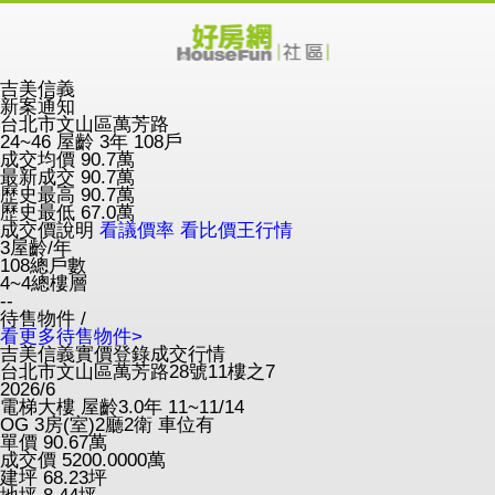
吉美信義
新案通知
台北市文山區萬芳路
24~46
屋齡 3年
108戶
成交均價
90.7
萬
最新成交
90.7
萬
歷史最高
90.7
萬
歷史最低
67.0
萬
成交價說明
看議價率
看比價王行情
3
屋齡/年
108
總戶數
4~4
總樓層
--
待售物件 /
看更多待售物件>
吉美信義實價登錄成交行情
台北市文山區萬芳路28號11樓之7
2026/6
電梯大樓
屋齡3.0年
11~11/14
OG
3房(室)2廳2衛
車位有
單價
90.67
萬
成交價
5200.0000
萬
建坪
68.23
坪