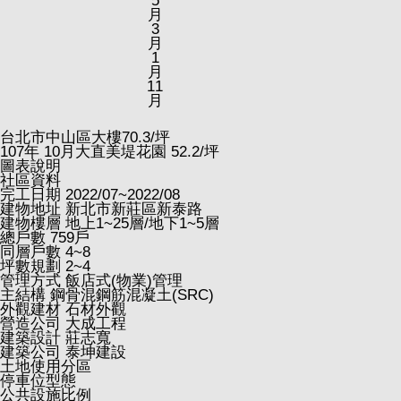
5
月
3
月
1
月
11
月
台北市中山區大樓
70.3
/坪
107
年
10
月大直美堤花園
52.2
/坪
圖表說明
社區資料
完工日期
2022/07~2022/08
建物地址
新北市新莊區新泰路
建物樓層
地上1~25層/地下1~5層
總戶數
759戶
同層戶數
4~8
坪數規劃
2~4
管理方式
飯店式(物業)管理
主結構
鋼骨混鋼筋混凝土(SRC)
外觀建材
石材外觀
營造公司
大成工程
建築設計
莊志寬
建築公司
泰坤建設
土地使用分區
停車位型態
公共設施比例