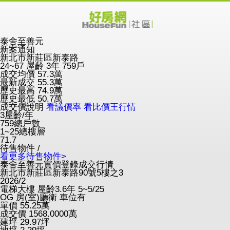
泰舍至善元
新案通知
新北市新莊區新泰路
24~67
屋齡 3年
759戶
成交均價
57.3
萬
最新成交
55.3
萬
歷史最高
74.9
萬
歷史最低
50.7
萬
成交價說明
看議價率
看比價王行情
3
屋齡/年
759
總戶數
1~25
總樓層
71.7
待售物件 /
看更多待售物件>
泰舍至善元實價登錄成交行情
新北市新莊區新泰路90號5樓之3
2026/2
電梯大樓
屋齡3.6年
5~5/25
OG
房(室)廳衛
車位有
單價
55.25
萬
成交價
1568.0000
萬
建坪
29.97
坪