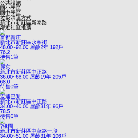
公共設施
國小學區
國中學區
垃圾清運方式
新北市新莊區新泰路
鄰近社區推薦
富都新庄
新北市新莊區永寧街
48.00~92.00
屋齡2年
192戶
76.2
待售
1
筆
麗京
新北市新莊區中正路
36.00~66.00
屋齡19年
205戶
68.0
待售
0
筆
宏運巴黎
新北市新莊區中正路
34.00~40.00
屋齡31年
96戶
78.5
待售
0
筆
?橡園
新北市新莊區中華路一段
34.00~51.00
屋齡31年
106戶