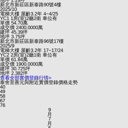
地坪
2.29
坪
新北市新莊區新泰路90號4樓
2025/10
電梯大樓
屋齡3.2年
4~4/25
YC1
1房(室)2廳2衛
車位有
單價
54.70
萬
成交價
2400.0000
萬
建坪
45.39
坪
地坪
3.75
坪
新北市新莊區新泰路96號17樓
2025/9
電梯大樓
屋齡3.2年
17~17/24
YC2
2房(室)2廳1衛
車位有
單價
61.84
萬
成交價
1900.0000
萬
建坪
30.725
坪
地坪
2.382
坪
查看全部實價登錄行情>
泰舍至善元與附近實價登錄價格走勢
40
49
58
67
76
9
月
7
月