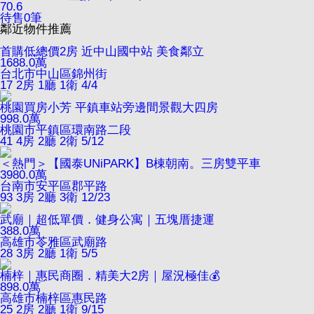
70.6
待售
0
筆
鄰近物件推薦
首購低總價2房 近中山國中站 美食鄰立
1688.0
萬
台北市中山區錦州街
17
2房 1廳 1衛
4/4
桃園買房小芳 平鎮車站旁邊間景觀大四房
998.0
萬
桃園市平鎮區環南路二段
41
4房 2廳 2衛
5/12
＜熱門＞【國泰UNiPARK】B棟朝南。三房雙平車
3980.0
萬
台南市安平區郡平路
93
3房 2廳 3衛
12/23
武廟｜超低單價．健身公寓｜五塊厝捷運
388.0
萬
高雄市苓雅區武廟路
28
3房 2廳 1衛
5/5
楠梓｜惠民商圈．精美大2房｜屋況極佳💰
898.0
萬
高雄市楠梓區惠民路
25
2房 2廳 1衛
9/15