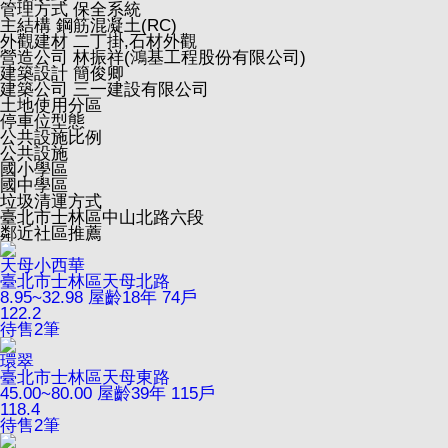
管理方式
保全系統
主結構
鋼筋混凝土(RC)
外觀建材
二丁掛,石材外觀
營造公司
林振祥(鴻基工程股份有限公司)
建築設計
簡俊卿
建築公司
三一建設有限公司
土地使用分區
停車位型態
公共設施比例
公共設施
國小學區
國中學區
垃圾清運方式
臺北市士林區中山北路六段
鄰近社區推薦
天母小西華
臺北市士林區天母北路
8.95~32.98
屋齡18年
74戶
122.2
待售
2
筆
環翠
臺北市士林區天母東路
45.00~80.00
屋齡39年
115戶
118.4
待售
2
筆