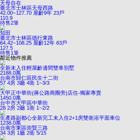
天母自在
臺北市士林區天母西路
42.00~127.70
屋齡9年
23戶
110.9
待售
2
筆
知田
臺北市士林區德行東路
64.42~108.25
屋齡12年
63戶
127.5
待售
1
筆
鄰近物件推薦
全新未入住輕屋齡邊間雙車別墅
2188.0
萬
台南市歸仁區民生十二街
57
4房 3廳 4衛
1~3/3
大甲正中華街(蔣公路商圈旁)店住-獨家專賣
1450.0
萬
台中市大甲區中華街
28
2房 2廳 1衛
1~2/2
生產路副都心全新完工未入住2+1房雙衛浴平面車位
1238.0
萬
台南市東區崇賢三路
34
3房 1廳 2衛
5/15