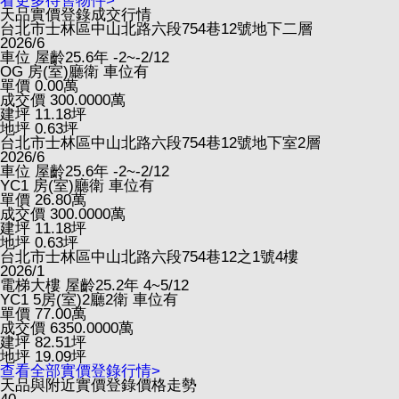
看更多待售物件>
天品實價登錄成交行情
台北市士林區中山北路六段754巷12號地下二層
2026/6
車位
屋齡25.6年
-2~-2/12
OG
房(室)廳衛
車位有
單價
0.00
萬
成交價
300.0000
萬
建坪
11.18
坪
地坪
0.63
坪
台北市士林區中山北路六段754巷12號地下室2層
2026/6
車位
屋齡25.6年
-2~-2/12
YC1
房(室)廳衛
車位有
單價
26.80
萬
成交價
300.0000
萬
建坪
11.18
坪
地坪
0.63
坪
台北市士林區中山北路六段754巷12之1號4樓
2026/1
電梯大樓
屋齡25.2年
4~5/12
YC1
5房(室)2廳2衛
車位有
單價
77.00
萬
成交價
6350.0000
萬
建坪
82.51
坪
地坪
19.09
坪
查看全部實價登錄行情>
天品與附近實價登錄價格走勢