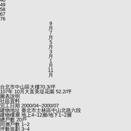
40
49
58
67
76
9
月
7
月
5
月
3
月
1
月
11
月
台北市中山區大樓
70.3
/坪
107
年
10
月大直美堤花園
52.2
/坪
圖表說明
社區資料
完工日期
2000/04~2000/07
建物地址
臺北市士林區中山北路六段
建物樓層
地上4~12層/地下1~2層
總戶數
20戶
同層戶數
1~2
坪數規劃
3~4