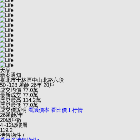
天品
新案通知
臺北市士林區中山北路六段
50~128
屋齡 26年
20戶
成交均價
77.0
萬
最新成交
77.0
萬
歷史最高
114.2
萬
歷史最低
77.0
萬
成交價說明
看議價率
看比價王行情
26
屋齡/年
20
總戶數
4~12
總樓層
119.2
待售物件 /