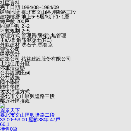
社區資料
完工日期
1984/08~1984/09
建物地址
臺北市文山區興隆路三段
建物樓層
地上5~5層/地下1~1層
總戶數
200戶
同層戶數
2~2
坪數規劃
2~5
管理方式
管理員(警衛),無管理
主結構
鋼筋混凝土(RC)
外觀建材
洗石子,馬賽克
營造公司
建築設計
建築公司
祜益建設股份有限公司
土地使用分區
停車位型態
公共設施比例
公共設施
國小學區
國中學區
垃圾清運方式
臺北市文山區興隆路三段
鄰近社區推薦
麗景天下
臺北市文山區興隆路二段
33.00~53.00
屋齡38年
47戶
66.1
待售
0
筆