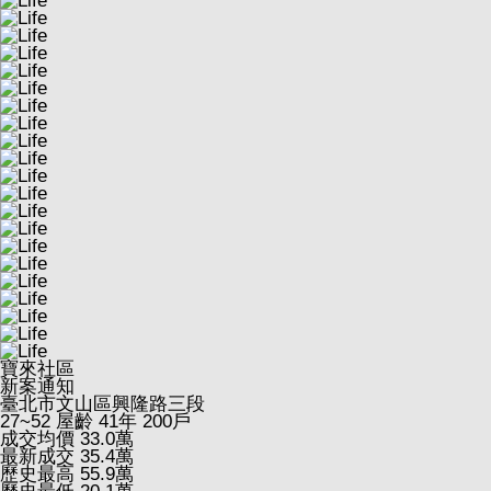
寶來社區
新案通知
臺北市文山區興隆路三段
27~52
屋齡 41年
200戶
成交均價
33.0
萬
最新成交
35.4
萬
歷史最高
55.9
萬