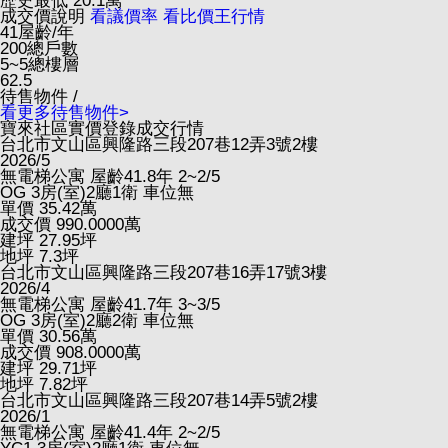
歷史最低
20.1
萬
成交價說明
看議價率
看比價王行情
41
屋齡/年
200
總戶數
5~5
總樓層
62.5
待售物件 /
看更多待售物件>
寶來社區實價登錄成交行情
台北市文山區興隆路三段207巷12弄3號2樓
2026/5
無電梯公寓
屋齡41.8年
2~2/5
OG
3房(室)2廳1衛
車位無
單價
35.42
萬
成交價
990.0000
萬
建坪
27.95
坪
地坪
7.3
坪
台北市文山區興隆路三段207巷16弄17號3樓
2026/4
無電梯公寓
屋齡41.7年
3~3/5
OG
3房(室)2廳2衛
車位無
單價
30.56
萬
成交價
908.0000
萬
建坪
29.71
坪
地坪
7.82
坪
台北市文山區興隆路三段207巷14弄5號2樓
2026/1
無電梯公寓
屋齡41.4年
2~2/5