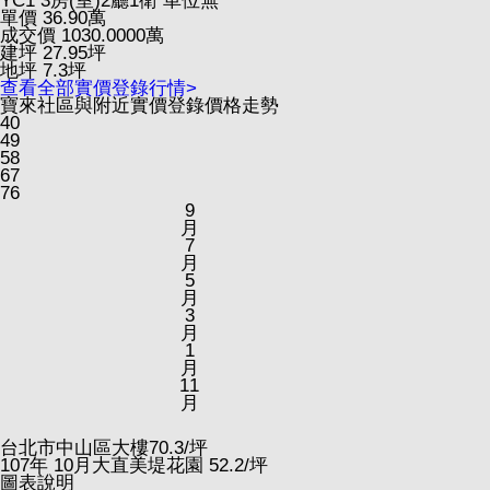
YC1
3房(室)2廳1衛
車位無
單價
36.90
萬
成交價
1030.0000
萬
建坪
27.95
坪
地坪
7.3
坪
查看全部實價登錄行情>
寶來社區與附近實價登錄價格走勢
40
49
58
67
76
9
月
7
月
5
月
3
月
1
月
11
月
台北市中山區大樓
70.3
/坪
107
年
10
月大直美堤花園
52.2
/坪
圖表說明