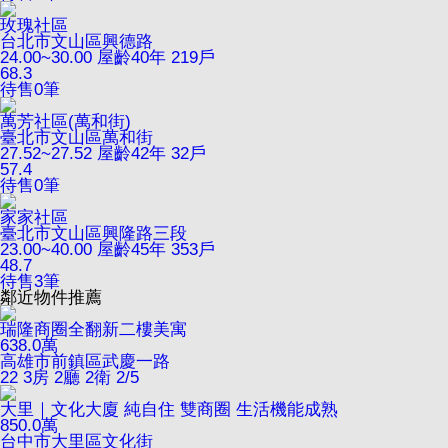
玫瑰社區
台北市文山區興德路
24.00~30.00
屋齡40年
219戶
68.3
待售
0
筆
萬芳社區(萬和街)
臺北市文山區萬和街
27.52~27.52
屋齡42年
32戶
57.4
待售
0
筆
家家社區
臺北市文山區興隆路三段
23.00~40.00
屋齡45年
353戶
48.7
待售
3
筆
鄰近物件推薦
瑞隆商圈全翻新二樓美寓
638.0
萬
高雄市前鎮區武慶一路
22
3房 2廳 2衛
2/5
大里｜文化大廈 純自住 雙商圈 生活機能成熟
850.0
萬
台中市大里區文化街