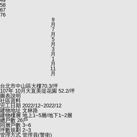
49
58
67
76
9
月
7
月
5
月
3
月
1
月
11
月
台北市中山區大樓
70.3
/坪
107
年
10
月大直美堤花園
52.2
/坪
圖表說明
社區資料
完工日期
2022/12~2022/12
建物地址
文林路
建物樓層
地上1~5層/地下1~2層
總戶數
26戶
同層戶數
3~6
坪數規劃
2~3
管理方式
管理員(警衛)