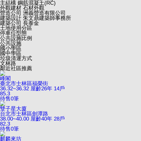
主結構
鋼筋混凝土(RC)
外觀建材
石材外觀
營造公司
洲義營造有限公司
建築設計
朱文鼎建築師事務所
建築公司
長泰金
土地使用分區
停車位型態
公共設施比例
公共設施
國小學區
國中學區
垃圾清運方式
文林路
鄰近社區推薦
峰閣
臺北市士林區福榮街
36.32~36.32
屋齡26年
14戶
85.3
待售
0
筆
雙子星大廈
台北市士林區劍潭路
38.00~40.00
屋齡40年
28戶
82.3
待售
0
筆
麒麟來坊