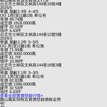
圓山藏富實價登錄成交行情
台北市士林區文林路144巷16號4樓
2024/5
華廈
屋齡2.3年
4~4/5
OG
1房(室)1廳1衛
車位有
單價
49.74
萬
成交價
1618.0000
萬
建坪
32.53
坪
地坪
4.43
坪
台北市士林區文林路144巷12號5樓
2024/3
華廈
屋齡2.2年
5~5/5
OG
房(室)2廳1衛
車位無
單價
71.94
萬
成交價
3000.0000
萬
建坪
41.7
坪
地坪
10.99
坪
台北市士林區文林路144巷16號3樓
2024/2
華廈
屋齡2.1年
3~3/5
OG
1房(室)廳1衛
車位有
單價
82.82
萬
成交價
1588.0000
萬
建坪
32.53
坪
地坪
4.43
坪
查看全部實價登錄行情>
圓山藏富與附近實價登錄價格走勢
40