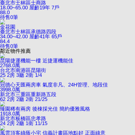
臺北市士林區士商路
18.00~65.00
屋齡19年
7戶
88.0
待售
0
筆
金花園
臺北市士林區承德路四段
34.00~42.00
屋齡41年
65戶
84.4
待售
0
筆
鄰近物件推薦
昆陽捷運機能一樓 近捷運機能佳
2768.0
萬
台北市南港區昆陽街
25
2房 3廳 2衛
1/4
冠德心天匯兩房車 氣度非凡、24H管理、地段佳
3998.0
萬
新北市三重區重新路五段
62
2房 2廳 2衛
21/25
臻園稀有兩房 後棟採光佳 簡約優雅風格
1918.0
萬
新北市板橋區忠孝路
24
2房 2廳 1衛
11/15
風雲頂客綠蔭小宅 信義計畫區地點好 正面綠意