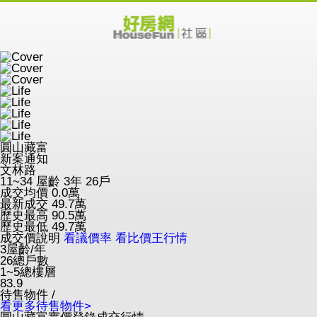
圓山藏富
新案通知
文林路
11~34
屋齡 3年
26戶
成交均價
0.0
萬
最新成交
49.7
萬
歷史最高
90.5
萬
歷史最低
49.7
萬
成交價說明
看議價率
看比價王行情
3
屋齡/年
26
總戶數
1~5
總樓層
83.9
待售物件 /
看更多待售物件>