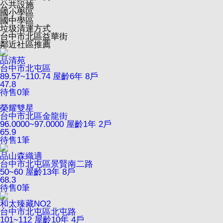
公共設施
國小學區
國中學區
垃圾清運方式
台中市北區益華街
鄰近社區推薦
品清苑
台中市北屯區
89.57~110.74
屋齡6年
8戶
47.8
待售
0
筆
榮耀雙星
台中市北區金龍街
96.0000~97.0000
屋齡1年
2戶
65.9
待售
1
筆
品山森織適
台中市北屯區景賢南二路
50~60
屋齡13年
8戶
68.3
待售
0
筆
和太臻藏NO2
台中市北屯區北屯路
101~112
屋齡10年
4戶