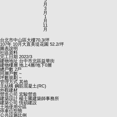
5
月
3
月
1
月
11
月
台北市中山區大樓
70.3
/坪
107
年
10
月大直美堤花園
52.2
/坪
圖表說明
社區資料
完工日期
2022/3
建物地址
台中市北區益華街
建物樓層
地上4層/地下0層
總戶數
2戶
同層戶數
~
坪數規劃
~
管理方式
其他
主結構
鋼筋混凝土(RC)
外觀建材
營造公司
宏駿營造
建築設計
楊士騰建築師事務所
建築公司
恆碩建設
土地使用分區
停車位型態
公共設施比例