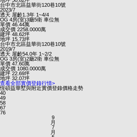
地坪
50.82
坪
台中市北區益華街120巷10號
2023/7
透天
屋齡1.3年
1~4/4
OG
4房(室)3廳5衛
車位無
單價
46.44
萬
成交價
2258.0000
萬
建坪
48.62
坪
地坪
15.73
坪
台中市北區益華街120巷10號
2019/7
透天
屋齡54.0年
1~2/2
OG
3房(室)2廳2衛
車位無
單價
47.60
萬
成交價
1080.0000
萬
建坪
22.69
坪
地坪
32.07
坪
查看全部實價登錄行情>
恆碩益華墅與附近實價登錄價格走勢
40
49
58
67
76
9
月
7
月