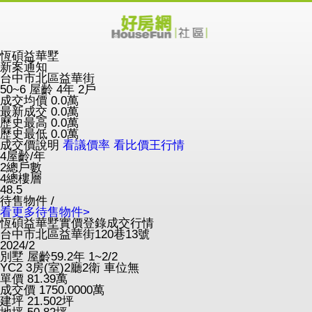
恆碩益華墅
新案通知
台中市北區益華街
50~6
屋齡 4年
2戶
成交均價
0.0
萬
最新成交
0.0
萬
歷史最高
0.0
萬
歷史最低
0.0
萬
成交價說明
看議價率
看比價王行情
4
屋齡/年
2
總戶數
4
總樓層
48.5
待售物件 /
看更多待售物件>
恆碩益華墅實價登錄成交行情
台中市北區益華街120巷13號
2024/2
別墅
屋齡59.2年
1~2/2
YC2
3房(室)2廳2衛
車位無
單價
81.39
萬
成交價
1750.0000
萬
建坪
21.502
坪