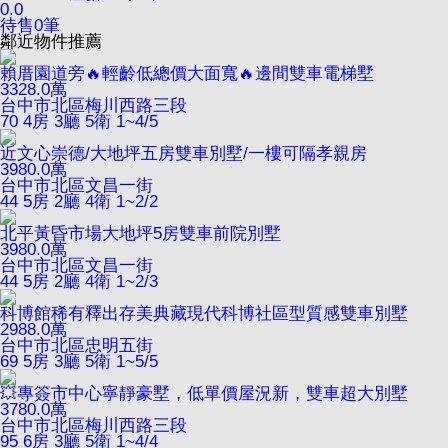
0.0
待售
0
筆
鄰近物件推薦
賴厝園道旁🔥輕齡低總價大面寬🔥邊間雙車電梯墅
3328.0
萬
台中市北區梅川西路三段
70
4房 3廳 5衛
1~4/5
近文心崇德/大地坪五房雙車別墅/一樓可隔孝親房
3980.0
萬
台中市北區文昌一街
44
5房 2廳 4衛
1~2/2
北平黃昏市場大地坪5房雙車前院別墅
3980.0
萬
台中市北區文昌一街
44
5房 2廳 4衛
1~2/3
科博館稀有釋出存美典藏現代科博社區型質感雙車別墅
2988.0
萬
台中市北區忠明五街
69
5房 3廳 5衛
1~5/5
💥專簽市中心寧靜豪墅，低單價屋況新，雙車超大別墅
3780.0
萬
台中市北區梅川西路三段
95
6房 3廳 5衛
1~4/4