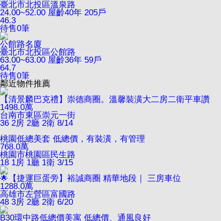
臺北市北投區溫泉路
24.00~52.00
屋齡40年
205戶
46.3
待售
0
筆
公館路名廈
臺北市北投區公館路
63.00~63.00
屋齡36年
59戶
64.7
待售
0
筆
鄰近物件推薦
【清景麟巴克禮】崇德商圈。溫馨裝潢大二房二衛平車讚
1498.0
萬
台南市東區崇元一街
36
2房 2廳 2衛
8/14
桃園低總美套 低總價，有裝潢，有管理
768.0
萬
桃園市桃園區民生路
18
1房 1廳 1衛
3/15
🌟【捷運巨蛋旁】裕誠商圈 精華地段｜ 三房車位
1288.0
萬
高雄市左營區富國路
48
3房 2廳 2衛
6/20
B30環中路低總價美寓 低總價、通風良好