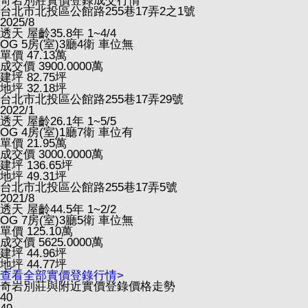
奇岩別莊實價登錄成交行情
台北市北投區公館路255巷17弄2之1號
2025/8
透天
屋齡35.8年
1~4/4
OG
5房(室)3廳4衛
車位無
單價
47.13
萬
成交價
3900.0000
萬
建坪
82.75
坪
地坪
32.18
坪
台北市北投區公館路255巷17弄29號
2022/1
透天
屋齡26.1年
1~5/5
OG
4房(室)1廳7衛
車位有
單價
21.95
萬
成交價
3000.0000
萬
建坪
136.65
坪
地坪
49.31
坪
台北市北投區公館路255巷17弄5號
2021/8
透天
屋齡44.5年
1~2/2
OG
7房(室)3廳5衛
車位無
單價
125.10
萬
成交價
5625.0000
萬
建坪
44.96
坪
地坪
44.77
坪
查看全部實價登錄行情>
奇岩別莊與附近實價登錄價格走勢
40