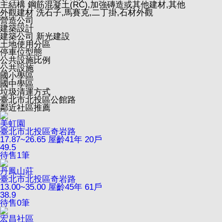
主結構
鋼筋混凝土(RC),加強磚造或其他建材,其他
外觀建材
洗石子,馬賽克,二丁掛,石材外觀
營造公司
建築設計
建築公司
新光建設
土地使用分區
停車位型態
公共設施比例
公共設施
國小學區
國中學區
垃圾清運方式
臺北市北投區公館路
鄰近社區推薦
美虹園
臺北市北投區奇岩路
17.87~26.65
屋齡41年
20戶
49.5
待售
1
筆
丹鳳山莊
臺北市北投區奇岩路
13.00~35.00
屋齡45年
61戶
38.9
待售
0
筆
宏昌社區