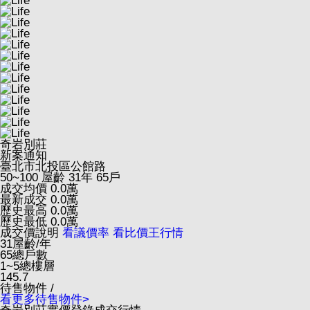
奇岩別莊
新案通知
臺北市北投區公館路
50~100
屋齡 31年
65戶
成交均價
0.0
萬
最新成交
0.0
萬
歷史最高
0.0
萬
歷史最低
0.0
萬
成交價說明
看議價率
看比價王行情
31
屋齡/年
65
總戶數
1~5
總樓層
145.7
待售物件 /
看更多待售物件>