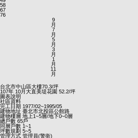
49
58
67
76
9
月
7
月
5
月
3
月
1
月
11
月
台北市中山區大樓
70.3
/坪
107
年
10
月大直美堤花園
52.2
/坪
圖表說明
社區資料
完工日期
1977/02~1995/05
建物地址
臺北市北投區公館路
建物樓層
地上1~5層/地下0~0層
總戶數
65戶
同層戶數
1~1
坪數規劃
5~5
管理方式
管理員(警衛)