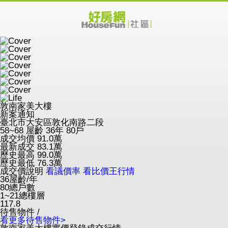
敦南家美大樓
新案通知
臺北市大安區敦化南路二段
58~68
屋齡 36年
80戶
成交均價
91.0
萬
最新成交
83.1
萬
歷史最高
99.0
萬
歷史最低
76.3
萬
成交價說明
看議價率
看比價王行情
36
屋齡/年
80
總戶數
1~21
總樓層
117.8
待售物件 /
看更多待售物件>