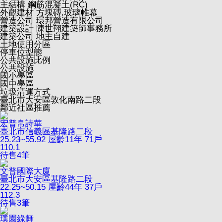
主結構
鋼筋混凝土(RC)
外觀建材
方塊磚,玻璃帷幕
營造公司
環邦營造有限公司
建築設計
陳世翔建築師事務所
建築公司
地主自建
土地使用分區
停車位型態
公共設施比例
公共設施
國小學區
國中學區
垃圾清運方式
臺北市大安區敦化南路二段
鄰近社區推薦
宏普帛詩華
臺北市信義區基隆路二段
25.23~55.92
屋齡11年
71戶
110.1
待售
4
筆
文普國際大廈
臺北市大安區基隆路二段
22.25~50.15
屋齡44年
37戶
112.3
待售
3
筆
璞園綠舞