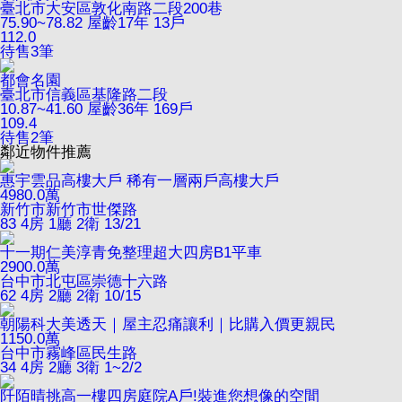
臺北市大安區敦化南路二段200巷
75.90~78.82
屋齡17年
13戶
112.0
待售
3
筆
都會名園
臺北市信義區基隆路二段
10.87~41.60
屋齡36年
169戶
109.4
待售
2
筆
鄰近物件推薦
惠宇雲品高樓大戶 稀有一層兩戶高樓大戶
4980.0
萬
新竹市新竹市世傑路
83
4房 1廳 2衛
13/21
十一期仁美淳青免整理超大四房B1平車
2900.0
萬
台中市北屯區崇德十六路
62
4房 2廳 2衛
10/15
朝陽科大美透天｜屋主忍痛讓利｜比購入價更親民
1150.0
萬
台中市霧峰區民生路
34
4房 2廳 3衛
1~2/2
阡陌晴挑高一樓四房庭院A戶!裝進您想像的空間