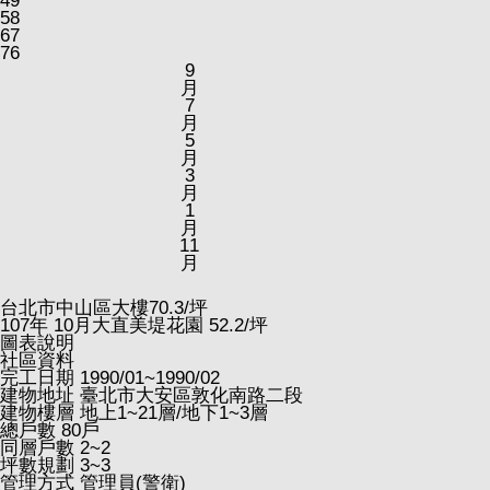
49
58
67
76
9
月
7
月
5
月
3
月
1
月
11
月
台北市中山區大樓
70.3
/坪
107
年
10
月大直美堤花園
52.2
/坪
圖表說明
社區資料
完工日期
1990/01~1990/02
建物地址
臺北市大安區敦化南路二段
建物樓層
地上1~21層/地下1~3層
總戶數
80戶
同層戶數
2~2
坪數規劃
3~3
管理方式
管理員(警衛)