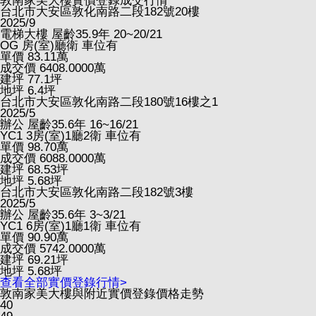
敦南家美大樓實價登錄成交行情
台北市大安區敦化南路二段182號20樓
2025/9
電梯大樓
屋齡35.9年
20~20/21
OG
房(室)廳衛
車位有
單價
83.11
萬
成交價
6408.0000
萬
建坪
77.1
坪
地坪
6.4
坪
台北市大安區敦化南路二段180號16樓之1
2025/5
辦公
屋齡35.6年
16~16/21
YC1
3房(室)1廳2衛
車位有
單價
98.70
萬
成交價
6088.0000
萬
建坪
68.53
坪
地坪
5.68
坪
台北市大安區敦化南路二段182號3樓
2025/5
辦公
屋齡35.6年
3~3/21
YC1
6房(室)1廳1衛
車位有
單價
90.90
萬
成交價
5742.0000
萬
建坪
69.21
坪
地坪
5.68
坪
查看全部實價登錄行情>
敦南家美大樓與附近實價登錄價格走勢
40