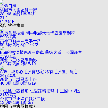
英堡日朗
桃園市大園區科一街
28~46
屋齡1年
54戶
31.1
待售
8
筆
鄰近物件推薦
美麗島雙捷運 鬧中取靜大地坪庭園型別墅
8998.0
萬
高雄市新興區忠孝一路
99
6房 3廳 3衛
1~2/2
B59劍橋溫馨靜謐三房車 藝術大道、公園綠意
2398.0
萬
新北市三峽區學勤路
62
3房 2廳 2衛
5/19
A05土城都心毛胚質感宅 稀有毛胚屋、隨心
2472.0
萬
新北市土城區學士路
40
0房 0廳 0衛
6/19
中正國中設籍宅 仁愛路轉個彎,中正國中學區
2180.0
萬
台北市中正區仁愛路二段
13
0房 1廳 1衛
3/7
桃園市中古屋推薦 /