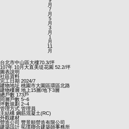
9
月
7
月
5
月
3
月
1
月
11
月
台北市中山區大樓
70.3
/坪
107
年
10
月大直美堤花園
52.2
/坪
圖表說明
社區資料
完工日期
2024/7
建物地址
桃園市大園區環區北路
建物樓層
地上15層/地下3層
總戶數
173戶
同層戶數
5~6
坪數規劃
2~4
管理方式
管理員
主結構
鋼筋混凝土(RC)
外觀建材
營造公司
豐景順營造有限公司
建築設計
拓璞聯合建築師事務所