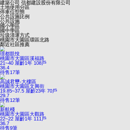
建築公司
信都建設股份有限公司
土地使用分區
停車位型態
公共設施比例
公共設施
國小學區
國中學區
垃圾清運方式
桃園市大園區環區北路
鄰近社區推薦
璟都凱悅
桃園市大園區溪福路
21~40
屋齡1年
108戶
36.4
待售
17
筆
高誠君壐-大樓區
桃園市大園區文興街
19.85~37.5
屋齡23年
70戶
29.7
待售
12
筆
新航棧
桃園市大園區大觀路
22~22
屋齡1年
111戶
36.7
待售
9
筆