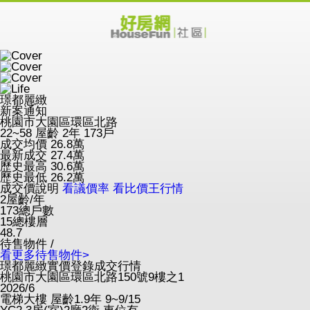
璟都麗緻
新案通知
桃園市大園區環區北路
22~58
屋齡 2年
173戶
成交均價
26.8
萬
最新成交
27.4
萬
歷史最高
30.6
萬
歷史最低
26.2
萬
成交價說明
看議價率
看比價王行情
2
屋齡/年
173
總戶數
15
總樓層
48.7
待售物件 /
看更多待售物件>
璟都麗緻實價登錄成交行情
桃園市大園區環區北路150號9樓之1
2026/6
電梯大樓
屋齡1.9年
9~9/15