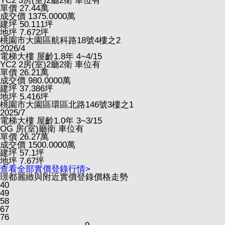
YC2
3房(室)2廳2衛
車位有
單價
27.44
萬
成交價
1375.0000
萬
建坪
50.111
坪
地坪
7.672
坪
桃園市大園區航科路18號4樓之2
2026/4
電梯大樓
屋齡1.8年
4~4/15
YC2
2房(室)2廳2衛
車位有
單價
26.21
萬
成交價
980.0000
萬
建坪
37.386
坪
地坪
5.416
坪
桃園市大園區環區北路146號3樓之1
2025/7
電梯大樓
屋齡1.0年
3~3/15
OG
房(室)廳衛
車位有
單價
26.27
萬
成交價
1500.0000
萬
建坪
57.1
坪
地坪
7.67
坪
查看全部實價登錄行情>
璟都麗緻與附近實價登錄價格走勢
40
49
58
67
76