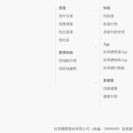
買屋
快租
找中古屋
找租屋
找降價屋
租屋行情
找主題屋
房東刊登管理
找社區
App
好房網買屋App
實價登錄
好房網快租App
找地點行情
好房網行動版
找區域趨勢
新建案
找新建案
建案刊登
好房國際股份有限公司（統編：28006949）負