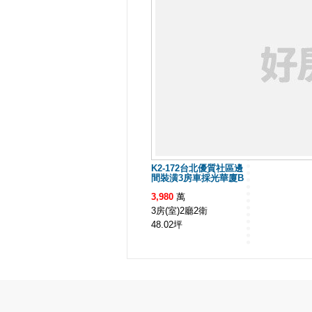
K2-172台北優質社區邊
間裝潢3房車採光華廈B
3,980
萬
3房(室)2廳2衛
48.02
坪