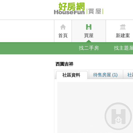
首頁
買屋
新建案
找二手房
找主題
西園吉祥
待售房屋 (1)
社
社區資料