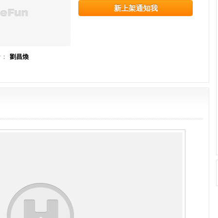
新上架通知我
計：
劉昌煥