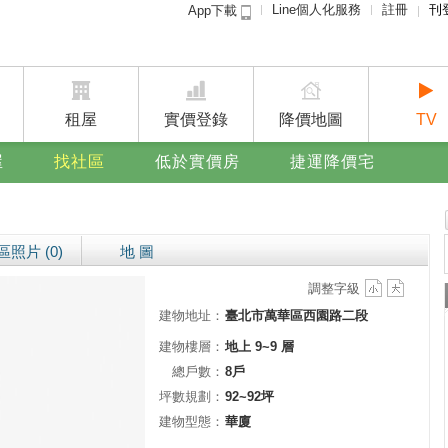
Line個人化服務
註冊
刊
App下載
租屋免
賣屋
廣告
租屋
實價登錄
降價地圖
TV
屋
找社區
低於實價房
捷運降價宅
區照片 (0)
地 圖
調整字級
建物地址：
臺北市萬華區西園路二段
建物樓層：
地上 9~9 層
總戶數：
8戶
坪數規劃：
92~92坪
建物型態：
華廈