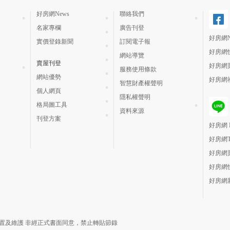
好房網News
聯絡我們
名家專欄
廣告刊登
好房網N
實價登錄新聞
訂閱電子報
好房網
網站導覽
賣屋刊登
好房網
服務使用條款
網站優勢
好房網
智慧財產權聲明
個人網頁
隱私權聲明
格局圖工具
資料來源
刊登方案
好房網 H
好房網
好房網
好房網
好房網
責建置及維護 非經正式書面同意，禁止轉貼節錄