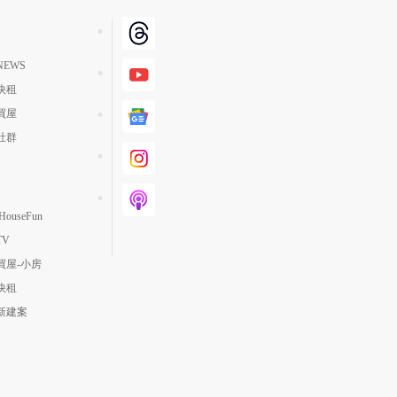
EWS
快租
買屋
社群
ouseFun
TV
買屋-小房
快租
新建案