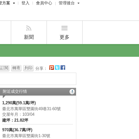
登方案
登入
會員中心
管理後台
費刊登
屋主管理後台
刊登
經紀人管理後台
刊登
設計師管理後台
新聞
更多
賣屋刊登
好房APP
訂閱
轉寄
列印
分享：
附近成交行情
1,290萬(59.1萬/坪)
臺北市萬華區雙園街49巷31-60號
交屋年月：103/04
建坪：21.82坪
970萬(36.7萬/坪)
臺北市萬華區雙園街1-30號