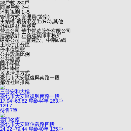
總戶數
280戶
同層戶數
2~4
坪數規劃
1~5
管理方式
管理員(警衛)
主結構
鋼筋混凝土(RC),其他
外觀建材
馬賽克
營造公司
華中營造股份有限公司
建築設計
正義建築師事務所
建築公司
三普建設、中南紡織
土地使用分區
停車位型態
公共設施比例
公共設施
國小學區
國中學區
垃圾清運方式
臺北市大安區復興南路一段
鄰近社區推薦
三普安和大樓
臺北市大安區復興南路一段
17.94~63.82
屋齡44年
263戶
129.7
待售
7
筆
雲門名廈
臺北市大安區信義路四段
24.22~79.44
屋齡40年
135戶