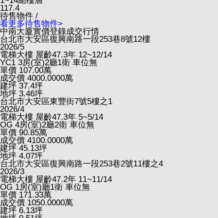
1~14
總樓層
117.4
待售物件 /
看更多待售物件>
中南大廈實價登錄成交行情
台北市大安區復興南路一段253巷8號12樓
2026/5
電梯大樓
屋齡47.3年
12~12/14
YC1
3房(室)2廳1衛
車位無
單價
107.00
萬
成交價
4000.0000
萬
建坪
37.4
坪
地坪
3.46
坪
台北市大安區東豐街7號5樓之1
2026/4
電梯大樓
屋齡47.3年
5~5/14
OG
4房(室)2廳2衛
車位無
單價
90.85
萬
成交價
4100.0000
萬
建坪
45.13
坪
地坪
4.07
坪
台北市大安區復興南路一段253巷2號11樓之4
2026/3
電梯大樓
屋齡47.2年
11~11/14
OG
1房(室)廳1衛
車位無
單價
171.33
萬
成交價
1050.0000
萬
建坪
6.13
坪