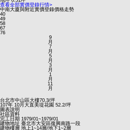
地坪
0.51
坪
查看全部實價登錄行情>
中南大廈與附近實價登錄價格走勢
40
49
58
67
76
9
月
7
月
5
月
3
月
1
月
11
月
台北市中山區大樓
70.3
/坪
107
年
10
月大直美堤花園
52.2
/坪
圖表說明
社區資料
完工日期
1979/01~1979/01
建物地址
臺北市大安區復興南路一段
建物樓層
地上1~14層/地下1~2層