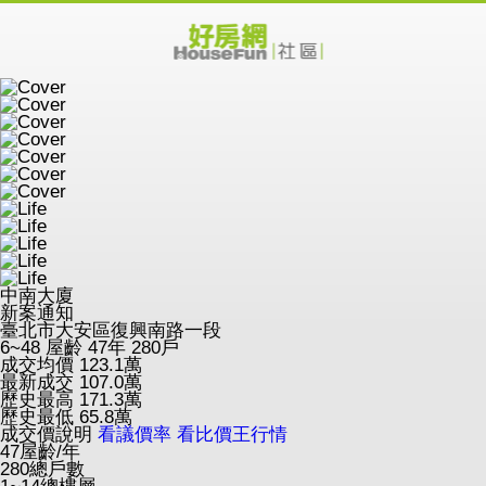
中南大廈
新案通知
臺北市大安區復興南路一段
6~48
屋齡 47年
280戶
成交均價
123.1
萬
最新成交
107.0
萬
歷史最高
171.3
萬
歷史最低
65.8
萬
成交價說明
看議價率
看比價王行情
47
屋齡/年
280
總戶數