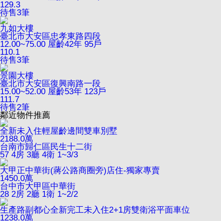
129.3
待售
3
筆
九如大樓
臺北市大安區忠孝東路四段
12.00~75.00
屋齡42年
95戶
110.1
待售
3
筆
景園大樓
臺北市大安區復興南路一段
15.00~52.00
屋齡53年
123戶
111.7
待售
2
筆
鄰近物件推薦
全新未入住輕屋齡邊間雙車別墅
2188.0
萬
台南市歸仁區民生十二街
57
4房 3廳 4衛
1~3/3
大甲正中華街(蔣公路商圈旁)店住-獨家專賣
1450.0
萬
台中市大甲區中華街
28
2房 2廳 1衛
1~2/2
生產路副都心全新完工未入住2+1房雙衛浴平面車位
1238.0
萬