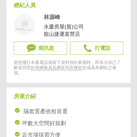
經紀人員
林源峰
永慶房屋(股)公司
龍山捷運直營店
留訊息
打電話
當您撥打本案電話或留下資料預約看屋時，即表示你已了
解並同意
好房網會員及網友同意條款
並成為本網站之會
員。
房屋介紹
隔套置產收租首選
坪數大空間好規劃
近市場採買方便