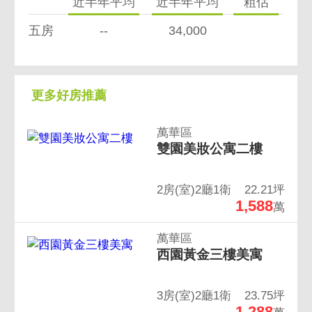
近半年平均
近半年平均
粗估
五房
--
34,000
更多好房推薦
萬華區
雙園美妝公寓二樓
2房(室)2廳1衛
22.21坪
1,588
萬
萬華區
西園黃金三樓美寓
3房(室)2廳1衛
23.75坪
1,288