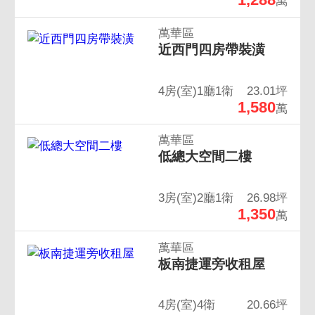
萬
萬華區
近西門四房帶裝潢
4房(室)1廳1衛
23.01坪
1,580
萬
萬華區
低總大空間二樓
3房(室)2廳1衛
26.98坪
1,350
萬
萬華區
板南捷運旁收租屋
4房(室)4衛
20.66坪