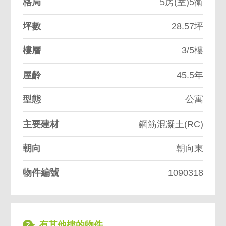
格局
5房(室)5衛
坪數
28.57坪
樓層
3/5樓
屋齡
45.5年
型態
公寓
主要建材
鋼筋混凝土(RC)
朝向
朝向東
物件編號
1090318
有其他樓的物件