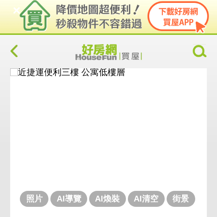
照片
AI導覽
AI煥裝
AI清空
街景