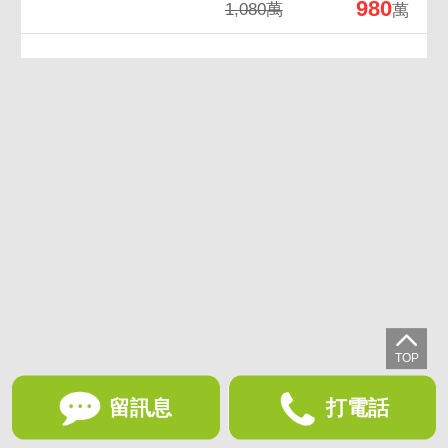
980
1,080萬
萬
留訊息
打電話