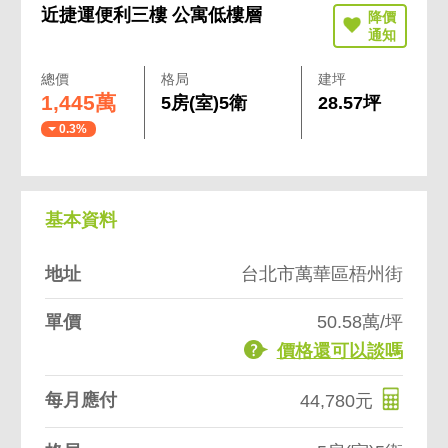
近捷運便利三樓 公寓低樓層
總價
格局
建坪
1,445萬
5房(室)5衛
28.57坪
0.3%
基本資料
地址
台北市萬華區梧州街
單價
50.58萬/坪
價格還可以談嗎
每月應付
44,780元