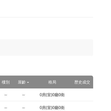
樓別
屋齡
格局
歷史成交
--
--
0房(室)0廳0衛
--
--
0房(室)0廳0衛