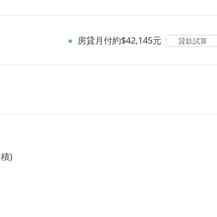
房貸
月付約$42,145元
貸款試算
積)