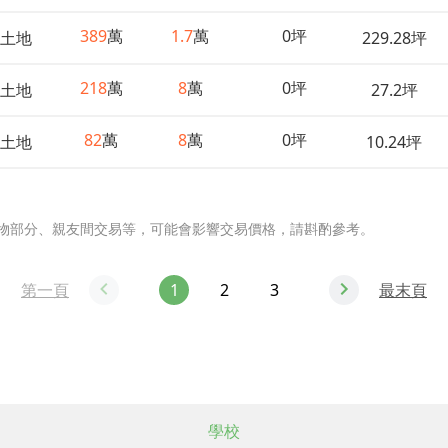
389
萬
1.7
萬
0坪
土地
229.28坪
218
萬
8
萬
0坪
土地
27.2坪
82
萬
8
萬
0坪
土地
10.24坪
物部分、親友間交易等，可能會影響交易價格，請斟酌參考。
第一頁
1
2
3
最末頁
學校