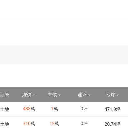
型態
總價
單價
建坪
地坪
488
萬
1
萬
0坪
土地
471.9坪
310
萬
15
萬
0坪
土地
20.74坪