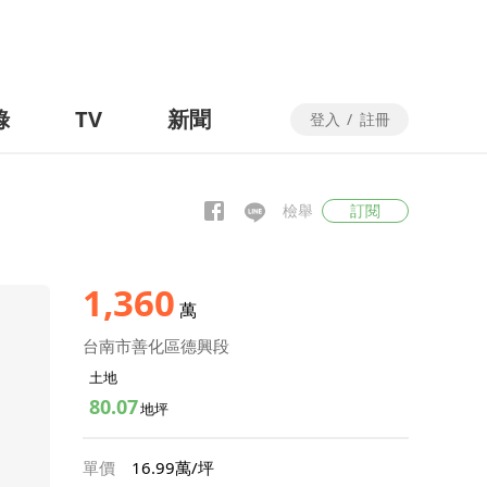
錄
TV
新聞
登入
/
註冊
檢舉
訂閱
1,360
萬
台南市善化區德興段
土地
80.07
地坪
單價
16.99萬/坪