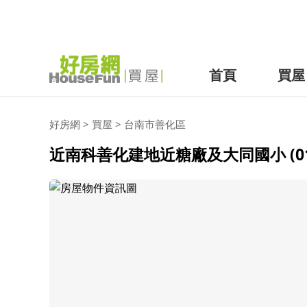
首頁
買屋
好房網
>
買屋
>
台南市
善化區
近南科善化建地近糖廠及大同國小 (016