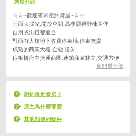
房屋介紹
☆☆~歡迎來電預約賞屋~☆☆
三面大採光.開放空間.高樓層視野棟距佳
自用或出租都適合
對面有大樓地下收費停車場.停車無虞
成熟的商業大樓.金融.證劵....
位板橋府中捷運商圈.連鎖商家林立,交通方便
展開看全部
主要用途:商業用途.一般事務所
使用分區:商業區
文化路一段.府中路.東門街.北門街...
想約最近看房子
屋主為什麼要賣
其他類似的物件