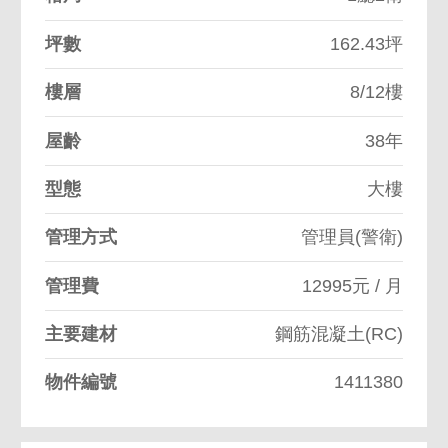
坪數
162.43坪
樓層
8/12樓
屋齡
38年
型態
大樓
管理方式
管理員(警衛)
管理費
12995元 / 月
主要建材
鋼筋混凝土(RC)
物件編號
1411380