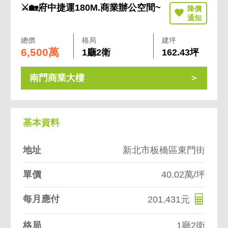
⚔🏡府中捷運180M.商業辦公空間~
總價
格局
建坪
6,500萬
1廳2衛
162.43坪
南門商業大樓
基本資料
地址
新北市板橋區東門街
單價
40.02萬/坪
每月應付
201,431元
格局
1廳2衛