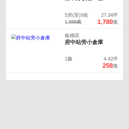
5房(室)5衛
27.34坪
1,780
1,888萬
萬
板橋區
府中站旁小倉庫
1廳
4.42坪
258
萬