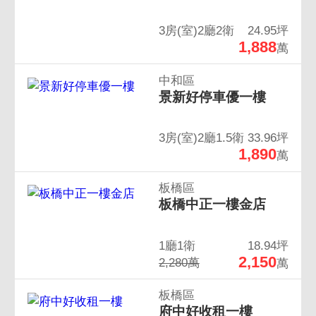
3房(室)2廳2衛
24.95坪
1,888
萬
中和區
景新好停車優一樓
3房(室)2廳1.5衛
33.96坪
1,890
萬
板橋區
板橋中正一樓金店
1廳1衛
18.94坪
2,150
2,280萬
萬
板橋區
府中好收租一樓