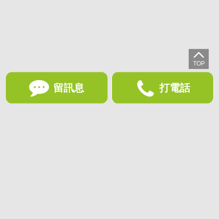
留訊息
打電話
想收藏喜歡的物件？快下載好房網買屋APP！
下載 好房網買屋APP >