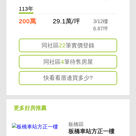
113年
200萬
29.1萬/坪
3/12樓
6.87坪
同社區
22
筆實價登錄
同社區
4
筆待售房屋
快看看厝邊買多少?
更多好房推薦
板橋區
板橋車站方正一樓