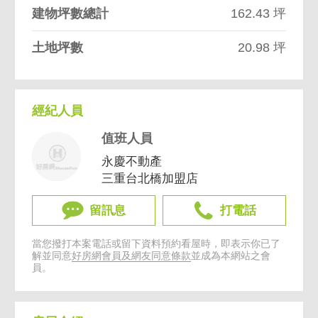
建物坪數總計
162.43 坪
土地坪數
20.98 坪
經紀人員
值班人員
永慶不動產
三重台北橋加盟店
留訊息
打電話
當您撥打本案電話或留下資料預約看屋時，即表示你已了
解並同意
好房網會員及網友同意條款
並成為本網站之會
員。