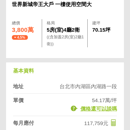
世界新城帝王大戶 一樓使用空間大
總價
格局
建坪
3,800萬
5房(室)4廳2衛
70.15坪
((含加蓋2房(室)2廳1
4.5%
衛))
基本資料
地址
台北市內湖區內湖路一段
單價
54.17萬/坪
價格還可以談嗎
每月應付
117,759元