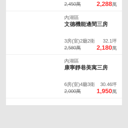
2,288
2,450萬
萬
內湖區
文德機能邊間三房
3房(室)2廳2衛
32.1坪
2,180
2,580萬
萬
內湖區
康寧靜巷美寓三房
6房(室)4廳3衛
30.46坪
1,950
2,000萬
萬