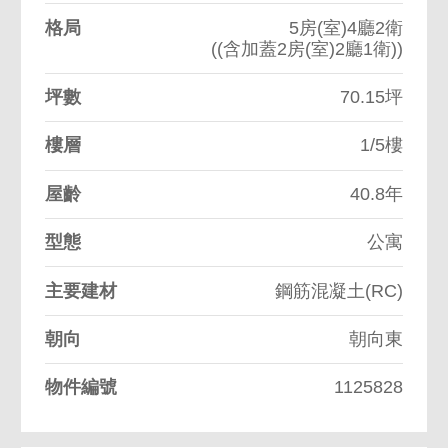
格局
5房(室)4廳2衛
((含加蓋2房(室)2廳1衛))
坪數
70.15坪
樓層
1/5樓
屋齡
40.8年
型態
公寓
主要建材
鋼筋混凝土(RC)
朝向
朝向東
物件編號
1125828