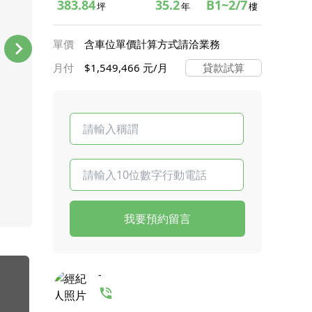
383.84
35.2
B1~2/7
坪
年
樓
單價
含車位單價計算方式請洽業務
月付
$1,549,466 元/月
貸款試算
我要預約留言
-