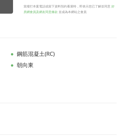
當撥打本案電話或留下資料預約看屋時，即表示您已了解並同意
好
房網會員及網友同意條款
並成為本網站之會員
鋼筋混凝土(RC)
朝向東