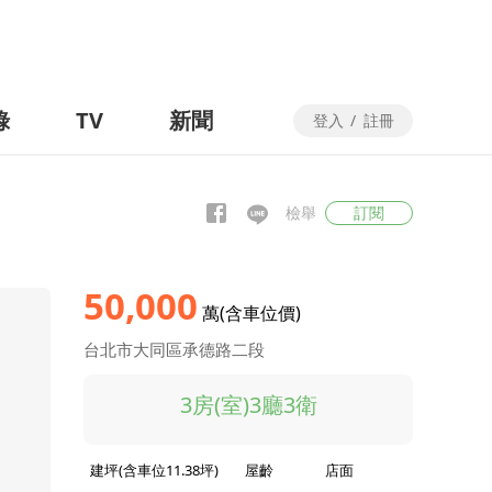
錄
TV
新聞
登入
/
註冊
檢舉
訂閱
50,000
萬(含車位價)
台北市大同區承德路二段
3房(室)3廳3衛
建坪(含車位11.38坪)
屋齡
店面