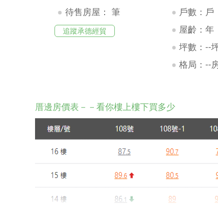
待售房屋：
筆
戶數：戶
屋齡：年
追蹤承德經貿
坪數：--
格局：--
厝邊房價表－－看你樓上樓下買多少