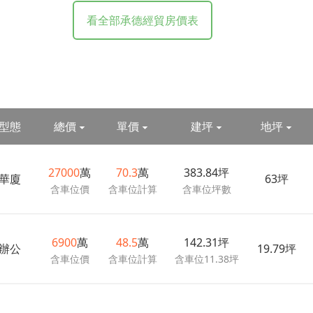
看全部承德經貿房價表
型態
總價
單價
建坪
地坪
27000
萬
70.3
萬
383.84坪
華廈
63坪
含車位價
含車位計算
含車位坪數
6900
萬
48.5
萬
142.31坪
辦公
19.79坪
含車位價
含車位計算
含車位11.38坪