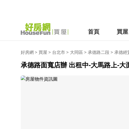
首頁
買屋
好房網
>
買屋
>
台北市
>
大同區
>
承德路二段
>
承德經
承德路面寬店辦 出租中-大馬路上-大面寬 