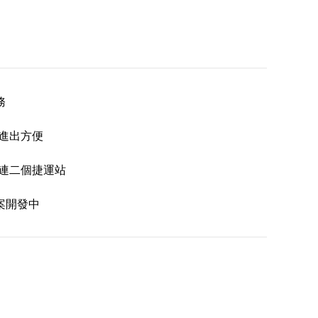
務
-進出方便
雙連二個捷運站
案開發中