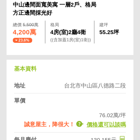
中山邊間面寬美寓 一層2戶、格局
方正邊間採光好
總價
5,500
萬
格局
建坪
4,200萬
4房(室)2廳4衛
55.25坪
((含加蓋1房(室)1衛))
23.6%
基本資料
地址
台北市中山區八德路二段
單價
76.02萬/坪
誠意屋主，降很大！
價格還可以談嗎
每月應付
130,155元