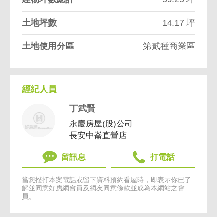
土地坪數
14.17 坪
土地使用分區
第貳種商業區
經紀人員
丁武賢
永慶房屋(股)公司
長安中崙直營店
留訊息
打電話
當您撥打本案電話或留下資料預約看屋時，即表示你已了
解並同意
好房網會員及網友同意條款
並成為本網站之會
員。