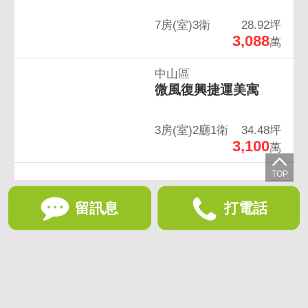
7房(室)3衛
28.92坪
3,088
萬
中山區
微風復興捷運美寓
3房(室)2廳1衛
34.48坪
3,100
萬
留訊息
打電話