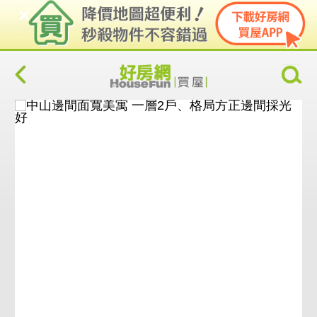
格局圖
照片
AI導覽
AI煥裝
AI清空
V