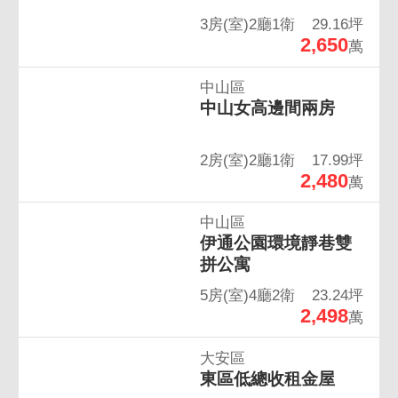
3房(室)2廳1衛
29.16坪
2,650
萬
中山區
中山女高邊間兩房
2房(室)2廳1衛
17.99坪
2,480
萬
中山區
伊通公園環境靜巷雙
拼公寓
5房(室)4廳2衛
23.24坪
2,498
萬
大安區
東區低總收租金屋