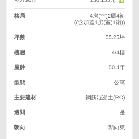
格局
4房(室)2廳4衛
((含加蓋1房(室)1衛))
坪數
55.25坪
樓層
4/4樓
屋齡
50.4年
型態
公寓
主要建材
鋼筋混凝土(RC)
邊間
是
朝向
朝向東