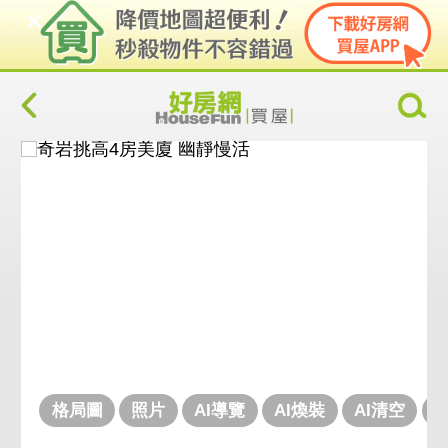
格局圖
照片
AI導覽
AI煥裝
AI清空
V