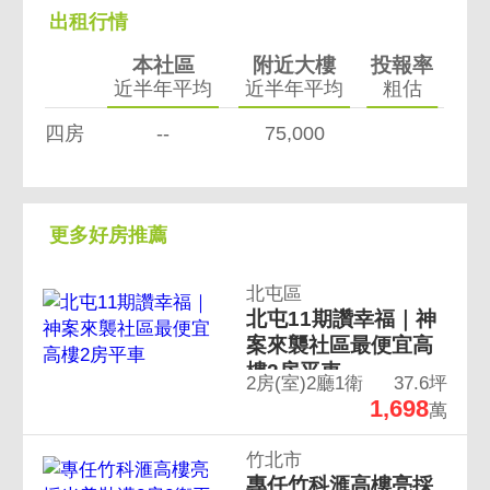
出租行情
本社區
附近大樓
投報率
近半年平均
近半年平均
粗估
四房
--
75,000
更多好房推薦
北屯區
北屯11期讚幸福｜神
案來襲社區最便宜高
樓2房平車
2房(室)2廳1衛
37.6坪
1,698
萬
竹北市
專任竹科滙高樓亮採