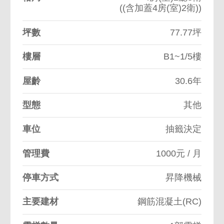
((含加蓋4房(室)2衛))
坪數
77.77坪
樓層
B1~1/5樓
屋齡
30.6年
型態
其他
車位
抽籤決定
管理費
1000元 / 月
停車方式
昇降機械
主要建材
鋼筋混凝土(RC)