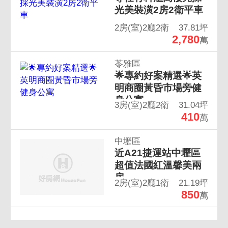
光美裝潢2房2衛平車
2房(室)2廳2衛
37.81坪
2,780
萬
苓雅區
🌟專約好案精選🌟英
明商圈黃昏市場旁健
身公寓
3房(室)2廳2衛
31.04坪
410
萬
中壢區
近A21捷運站中壢區
超值法國紅溫馨美兩
房
2房(室)2廳1衛
21.19坪
850
萬