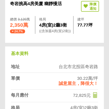
奇岩挑高4房美廈 幽靜慢活
總價
3,120
萬
格局
建坪
2,350萬
4房(室)2廳3衛
77.77坪
((含加蓋4房(室)2衛))
24.7%
基本資料
地址
台北市北投區奇岩路
單價
30.22萬/坪
誠意屋主，降很大！
每月應付
72,825元
格局
4房(室)2廳3衛