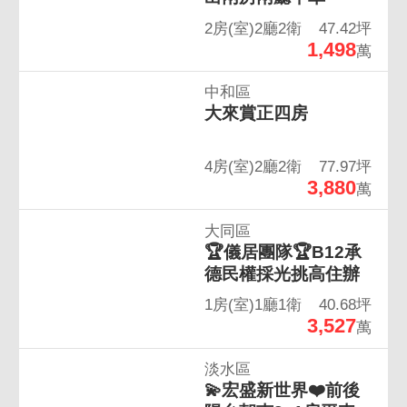
2房(室)2廳2衛
47.42坪
1,498
萬
永慶房屋為直營店體系，買方僅收取成交價
中和區
１％服務費，提供更多服務與保障。
大來賞正四房
4房(室)2廳2衛
77.97坪
3,880
萬
大同區
🏆儀居團隊🏆B12承
德民權採光挑高住辦
1房(室)1廳1衛
40.68坪
3,527
萬
淡水區
💫宏盛新世界❤️前後