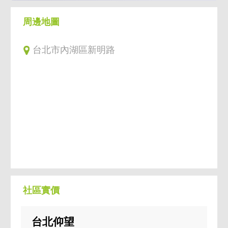
狀線、汐止民生線 雙線交會
周邊地圖
●重大公共建設－太子建設辦公大樓、國泰人
壽、三陽,美孚台北企業總部 T-CBD
台北市內湖區新明路
●科學、工業園區－內湖科學園區大灣南段，
行善路以北陸續企業總部坐落在此。
【生活機能】
●餐飲購物－COSTCO、大潤發、家樂福、
HOLA,B&Q、禮克、IN BACE、燦坤3C
(交通便利,以一次購足的門市型態，聚
集成全台最大量販商圈 )
●休閒娛樂－大直美麗華、信義計畫區、松山
社區實價
饒河街、南京商圈、南港CITYLINK、內湖
CITYLINK
台北仰望
●公園綠地－高綠覆率、鄰近約12,000坪帶狀