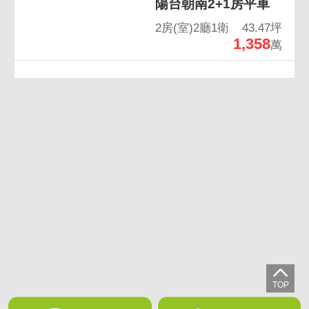
陽台朝南2+1房平車
2房(室)2廳1衛
43.47坪
1,358
萬