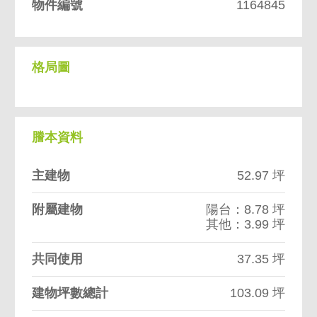
物件編號
1164845
格局圖
謄本資料
主建物
52.97 坪
附屬建物
陽台：8.78 坪
其他：3.99 坪
共同使用
37.35 坪
建物坪數總計
103.09 坪