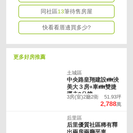
銷』，『專業介紹』，『認真回報』，『細心
同社區
13
筆待售房屋
服務』提供真實行情，房市資訊分析
快看看厝邊買多少?
我們還會為您提供業界最高規格的六大安心保
障
更多好房推薦
１．產權七審（房屋產權審查鉅細靡遺）２．
價金履約保障（買賣成交價金，由銀行進行履
土城區
中央路皇翔建設👪泱
約保障，買賣雙方更放心）３．漏水保固（無
美大３房+車👪雙捷
屋齡限制，最高３０萬元的保固額度）４．凶
運走2分鐘
宅保障（建立凶宅警示系統，購屋更安心）
3房(室)2廳2衛
51.93坪
2,788
萬
５．高輻射建物保障６．高氯離子建物保障我
們提供業界高規格服務品質，用心為您成就人
后里區
生圓滿大事！
后里優質社區稀有釋
出兩房兩廳平車