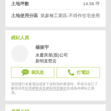
土地坪數
14.56 坪
土地使用分區
第參種工業區-不得作住宅使用
經紀人員
楊振宇
永慶房屋(股)公司
新明直營店
留訊息
打電話
當您撥打本案電話或留下資料預約看屋時，即表示你已了
解並同意
好房網會員及網友同意條款
並成為本網站之會
員。