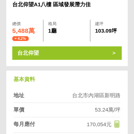
台北仰望A1八樓 區域發展潛力佳
總價
格局
建坪
5,488萬
1廳
103.09坪
4.2%
台北仰望
基本資料
地址
台北市內湖區新明路
單價
53.24萬/坪
每月應付
170,054元