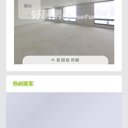
2、全室毛胚規劃，可自由規劃空間3、步行約
1分鐘就是公車站牌，交通好便利
4、過橋就是信義松山區，捷運東環段、都市
更新持續進行，區域發展利多不斷
5、內湖發展最後一塊拼圖，未來台塑進駐台
北企業園區，帶動週遭生活發展及相關企業辦
公室需求6、位於內湖大賣場好市多、家樂福
週邊，採購方便
7、社區屋齡新，另可選購車位，提前卡位新
明路產業生活專區最佳選擇!!
熱銷建案
【區域發展】
●都市更新計畫－未來捷運規劃路線 舊宗站-環