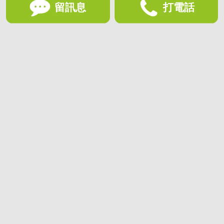
留訊息
打電話
想收藏喜歡的物件？快下載好房網買屋APP！
下載 好房網買屋APP >
加入好友
好房網買屋
好房國際股份有限公司負責建置及維護
非經正式書面同意，禁止轉貼節錄
為提供優質服務，使用網站服務即同意
隱私政策
客服專線：
(02) 412-8668