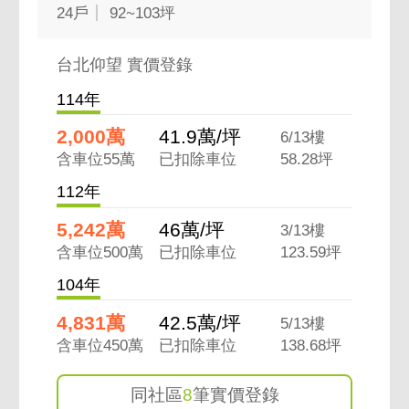
24戶
92~103坪
明美公園，讓您有如置身自家公園社區般享受
台北仰望 實價登錄
【交通設施】
●公車、捷運－棕9線、204、518、63...等通
114年
往台北市區等多線公車
2,000萬
41.9萬/坪
6/13樓
●高速公路－中山高、北宜高、北二高
含車位55萬
已扣除車位
58.28坪
●快速道路－麥帥橋、堤頂大道-大直美麗華、
112年
環東大道-南港、民權東路六段-松山機場 (集合
北市重大交通樞紐)
5,242萬
46萬/坪
3/13樓
●火車、高鐵、轉運站－松山火車站、南港火
含車位500萬
已扣除車位
123.59坪
車站、南港高鐵
104年
4,831萬
42.5萬/坪
5/13樓
含車位450萬
已扣除車位
138.68坪
店址位於：台北市內湖區舊宗路一段16號
同社區
8
筆實價登錄
歡迎轉介紹 委託案件 交給我『聰明行