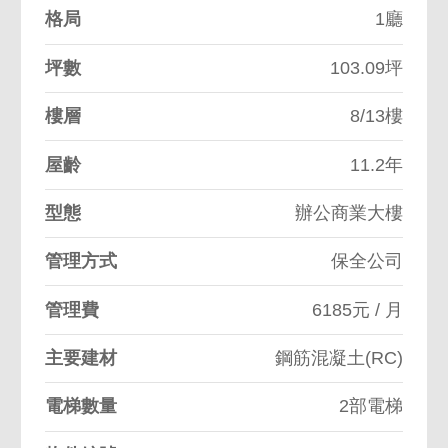
格局
1廳
坪數
103.09坪
樓層
8/13樓
屋齡
11.2年
型態
辦公商業大樓
管理方式
保全公司
管理費
6185元 / 月
主要建材
鋼筋混凝土(RC)
電梯數量
2部電梯