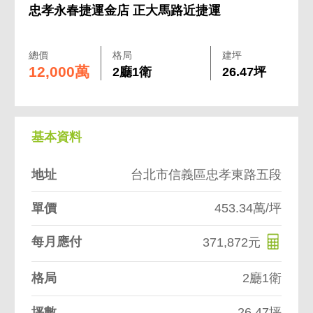
忠孝永春捷運金店 正大馬路近捷運
總價
格局
建坪
12,000萬
2廳1衛
26.47坪
基本資料
地址
台北市信義區忠孝東路五段
單價
453.34萬/坪
每月應付
371,872元
格局
2廳1衛
坪數
26.47坪