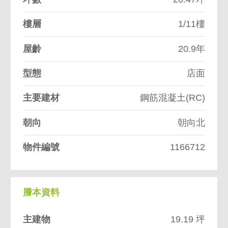
樓層
1/11樓
屋齡
20.9年
型態
店面
主要建材
鋼筋混凝土(RC)
朝向
朝向北
物件編號
1166712
謄本資料
主建物
19.19 坪