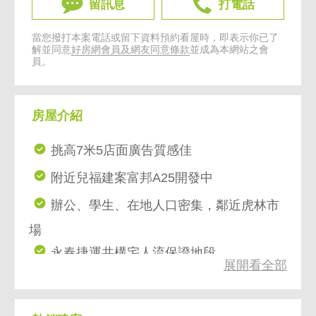
留訊息
打電話
當您撥打本案電話或留下資料預約看屋時，即表示你已了
解並同意
好房網會員及網友同意條款
並成為本網站之會
員。
房屋介紹
挑高7米5店面廣告質感佳
附近兒福建案富邦A25開發中
辦公、學生、在地人口密集，鄰近虎林市
場
永春捷運共構宅人流保證地段
展開看全部