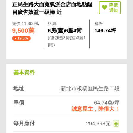
正民生路大面寬氣派金店面地點醒
目廣告效益一級棒 近
總價
11,800
萬
格局
建坪
9,500萬
6房(室)6廳4衛
146.74坪
((含加蓋3房(室)3廳1
19.5%
衛))
基本資料
地址
新北市板橋區民生路二段
單價
64.74萬/坪
誠意屋主，降很大！
每月應付
294,398元