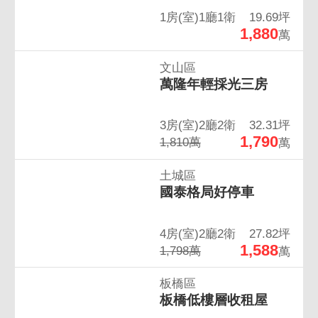
1房(室)1廳1衛
19.69坪
1,880
萬
文山區
萬隆年輕採光三房
3房(室)2廳2衛
32.31坪
1,790
1,810萬
萬
土城區
國泰格局好停車
4房(室)2廳2衛
27.82坪
1,588
1,798萬
萬
板橋區
板橋低樓層收租屋