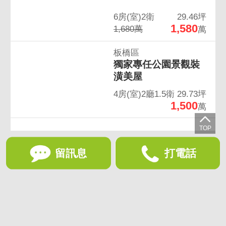
6房(室)2衛
29.46坪
1,580
1,680萬
萬
板橋區
獨家專任公園景觀裝
潢美屋
4房(室)2廳1.5衛
29.73坪
1,500
萬
留訊息
打電話