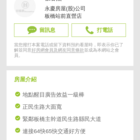
永慶房屋(股)公司
板橋站前直營店
留訊息
打電話
當您撥打本案電話或留下資料預約看屋時，即表示你已了
解並同意
好房網會員及網友同意條款
並成為本網站之會
員。
房屋介紹
地點醒目廣告效益一級棒
正民生路大面寬
緊鄰板橋主幹道民生路縣民大道
連接64快65快交通好方便