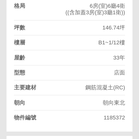
格局
6房(室)6廳4衛
((含加蓋3房(室)3廳1衛))
坪數
146.74坪
樓層
B1~1/12樓
屋齡
33年
型態
店面
主要建材
鋼筋混凝土(RC)
朝向
朝向東北
物件編號
1185372