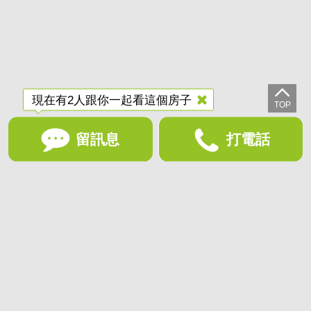
現在有2人跟你一起看這個房子
留訊息
打電話
想收藏喜歡的物件？快下載好房網買屋APP！
下載 好房網買屋APP >