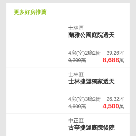
更多好房推薦
士林區
蘭雅公園庭院透天
4房(室)2廳2衛
39.26坪
8,688
9,200萬
萬
士林區
士林捷運獨家透天
4房(室)3廳2衛
26.32坪
4,500
4,800萬
萬
中正區
古亭捷運庭院後院