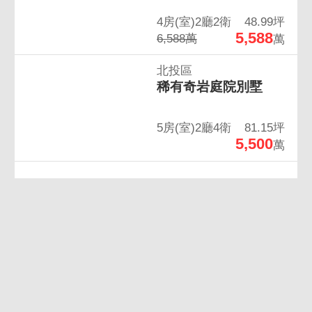
4房(室)2廳2衛
48.99坪
5,588
6,588萬
萬
北投區
稀有奇岩庭院別墅
5房(室)2廳4衛
81.15坪
5,500
萬