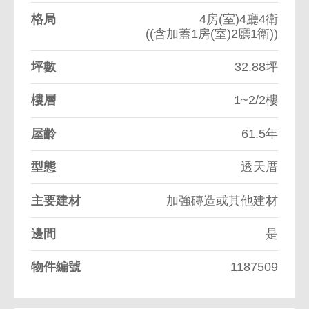
格局
4房(室)4廳4衛
((含加蓋1房(室)2廳1衛))
坪數
32.88坪
樓層
1~2/2樓
屋齡
61.5年
型態
透天厝
主要建材
加強磚造或其他建材
邊間
是
物件編號
1187509