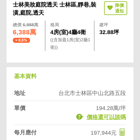
士林美妝庭院透天 士林區,靜巷,裝
潢,庭院,透天
總價
6,988
萬
格局
建坪
6,388萬
4房(室)4廳4衛
32.88坪
((含加蓋1房(室)2廳1
8.6%
衛))
基本資料
地址
台北市士林區中山北路五段
單價
194.28萬/坪
價格還可以談嗎
每月應付
197,944元