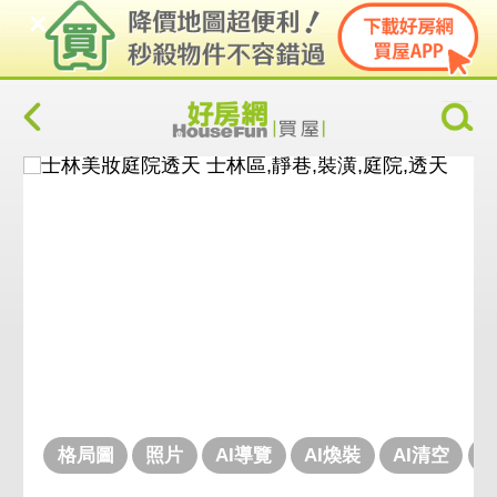
格局圖
照片
AI導覽
AI煥裝
AI清空
V