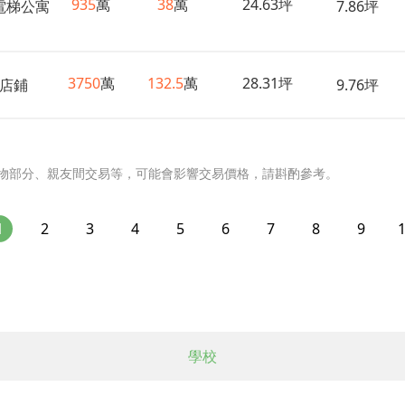
935
萬
38
萬
24.63坪
電梯公寓
7.86坪
3750
萬
132.5
萬
28.31坪
店鋪
9.76坪
物部分、親友間交易等，可能會影響交易價格，請斟酌參考。
1
2
3
4
5
6
7
8
9
學校