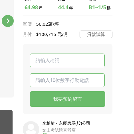
64.98
44.4
B1~1/5
坪
年
樓
單價
50.02萬/坪
月付
$100,715 元/月
貸款試算
我要預約留言
李柏煊 - 永慶房屋(股)公司
文山考試院直營店