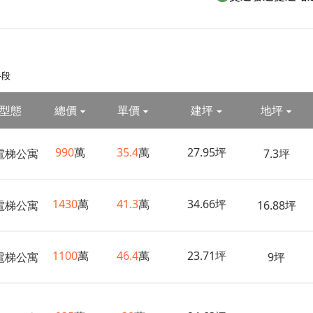
路段
型態
總價
單價
建坪
地坪
990
萬
35.4
萬
27.95坪
電梯公寓
7.3坪
1430
萬
41.3
萬
34.66坪
電梯公寓
16.88坪
1100
萬
46.4
萬
23.71坪
電梯公寓
9坪