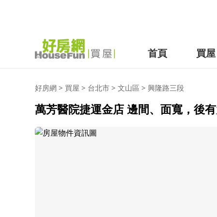
首頁
買屋
好房網
>
買屋
>
台北市
>
文山區
>
興隆路三段
萬芳醫院捷運金店 邊間、面寬，後有大型社