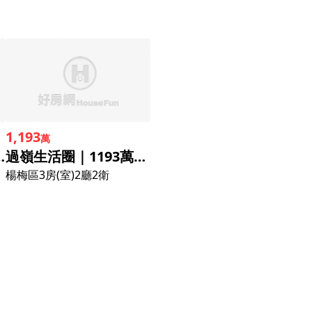
1,193
萬
總價３房車
過嶺生活圈｜1193萬溫馨三房・B1車位
楊梅區
3房(室)2廳2衛