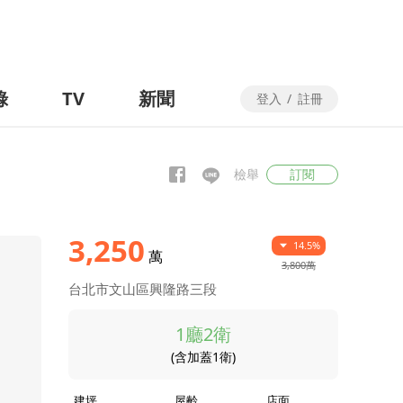
錄
TV
新聞
登入
/
註冊
檢舉
訂閱
3,250
14.5%
萬
3,800萬
台北市文山區興隆路三段
1廳2衛
(含加蓋1衛)
建坪
屋齡
店面