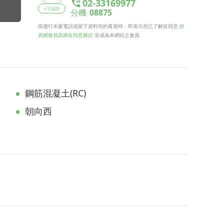
02-33169977
已認證
分機
08875
當撥打本案電話或留下資料預約看屋時，即表示您已了解並同意
好
房網會員及網友同意條款
並成為本網站之會員
鋼筋混凝土(RC)
朝向西