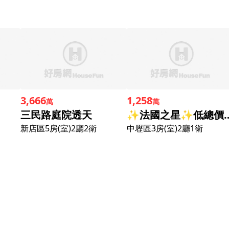
3,666
1,258
萬
萬
三民路庭院透天
✨法國之星✨低
新店區
5房(室)2廳2衛
中壢區
3房(室)2廳1衛