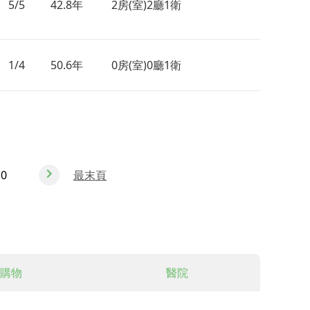
5/5
42.8年
2房(室)2廳1衛
1/4
50.6年
0房(室)0廳1衛
10
最末頁
購物
醫院