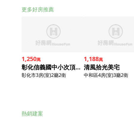
更多好房推薦
1,250
1,188
萬
萬
彰化信義國中小次頂樓屋況超美直接入住三房+大平車
清風拾光美宅
彰化市
3房(室)2廳2衛
中和區
4房(室)3廳2衛
熱銷建案