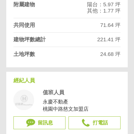
附屬建物
陽台：5.97 坪
其他：1.77 坪
共同使用
71.64 坪
建物坪數總計
221.41 坪
土地坪數
24.68 坪
經紀人員
值班人員
永慶不動產
桃園中路慈文加盟店
留訊息
打電話