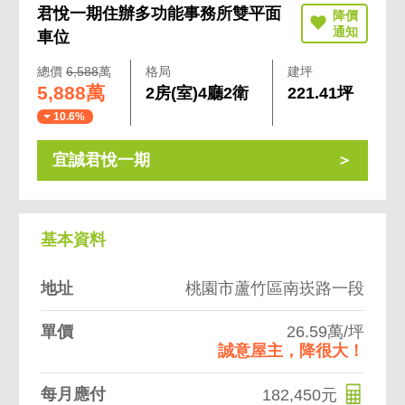
君悅一期住辦多功能事務所雙平面
車位
總價
6,588
萬
格局
建坪
5,888萬
2房(室)4廳2衛
221.41坪
10.6%
宜誠君悅一期
基本資料
地址
桃園市蘆竹區南崁路一段
單價
26.59萬/坪
誠意屋主，降很大！
每月應付
182,450元