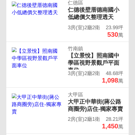
仁德區
仁德後壁厝德南國小
低總價欠整理透天
3房(室)2廳2衛
23.99坪
530
萬
竹南鎮
【立景悅】照南國中
學區視野景觀戶平面
車位
3房(室)2廳2衛
48.68坪
1,098
萬
大甲區
大甲正中華街(蔣公路
商圈旁)店住-獨家專賣
2房(室)2廳1衛
28.21坪
1,450
萬