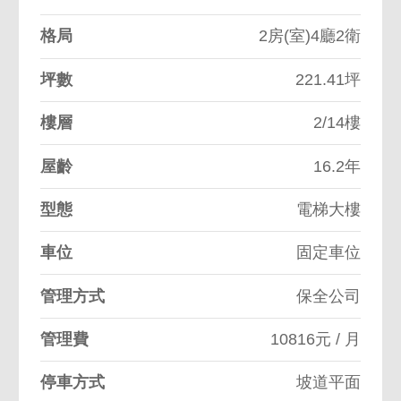
格局
2房(室)4廳2衛
坪數
221.41坪
樓層
2/14樓
屋齡
16.2年
型態
電梯大樓
車位
固定車位
管理方式
保全公司
管理費
10816元 / 月
停車方式
坡道平面