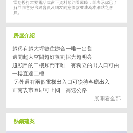
當您撥打本案電話或留下資料預約看屋時，即表示你已了
解並同意
好房網會員及網友同意條款
並成為本網站之會
員。
房屋介紹
超稀有超大坪數住辦合一唯一出售
邊間超大空間超好規劃採光超明亮
超顯目的二樓類門市唯一有獨立的出入口可由
一樓直達二樓
另外還有兩個電梯出入口可從待客廳出入
正南崁市區即可上國一高速公路
展開看全部
真的超稀有三個出入口真的超方便也超好規劃
空屋有鑰匙詳洽開發
熱銷建案