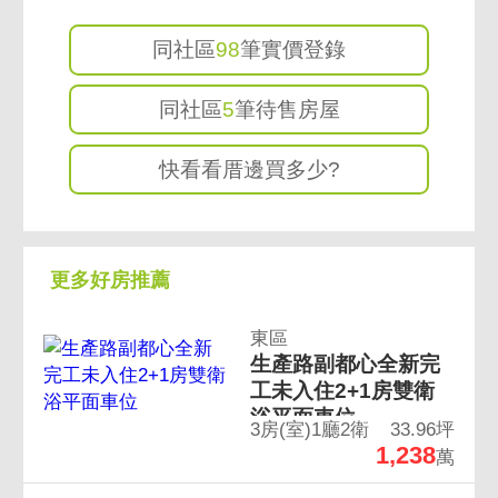
同社區
98
筆實價登錄
同社區
5
筆待售房屋
快看看厝邊買多少?
更多好房推薦
東區
生產路副都心全新完
工未入住2+1房雙衛
浴平面車位
3房(室)1廳2衛
33.96坪
1,238
萬