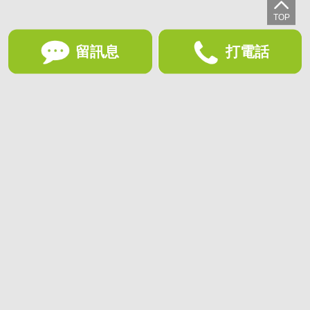
留訊息
打電話
想收藏喜歡的物件？快下載好房網買屋APP！
下載 好房網買屋APP >
加入好友
好房網買屋
好房國際股份有限公司負責建置及維護
非經正式書面同意，禁止轉貼節錄