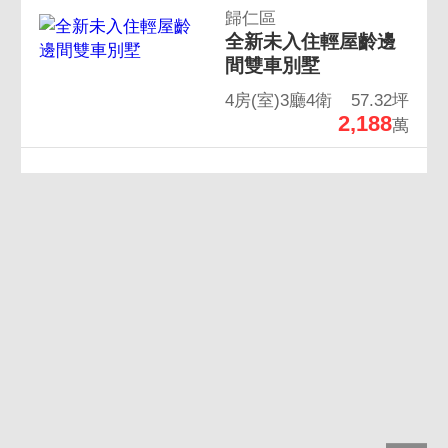
歸仁區
全新未入住輕屋齡邊
間雙車別墅
4房(室)3廳4衛
57.32坪
2,188
萬