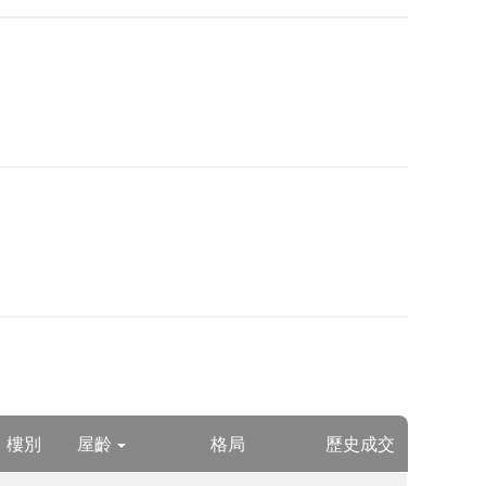
樓別
屋齡
格局
歷史成交