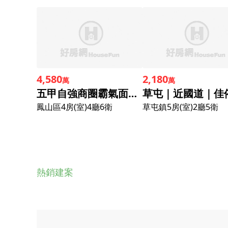
4,580
2,180
萬
萬
五甲自強商圈霸氣面寬百坪電梯雙車墅
鳳山區
4房(室)4廳6衛
草屯鎮
5房(室)2廳5衛
熱銷建案