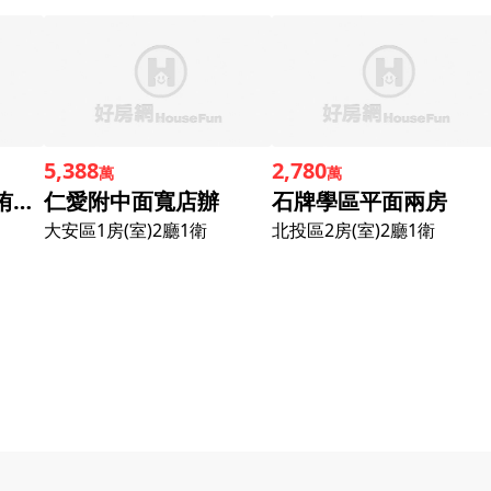
5,388
2,780
萬
萬
草屯｜近國道｜佳侑寓見2｜全新電梯別墅B
仁愛附中面寬店辦
石牌學區平面兩房
大安區
1房(室)2廳1衛
北投區
2房(室)2廳1衛