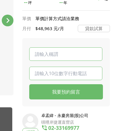
--
--
坪
年
單價
單價計算方式請洽業務
月付
$48,963 元/月
貸款試算
我要預約留言
卓孟緯 - 永慶房屋(股)公司
唭哩岸捷運直營店
02-33169977
已認證