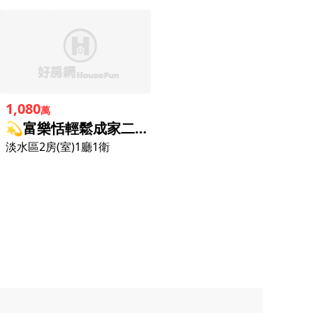
1,080
萬
💫富樂恬輕鬆成家二房平車
淡水區
2房(室)1廳1衛