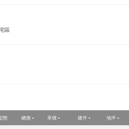
宅區
型態
總價
單價
建坪
地坪