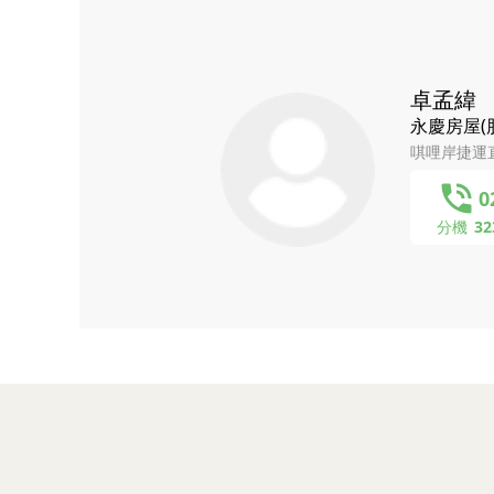
卓孟緯
永慶房屋(
唭哩岸捷運
0
分機
32