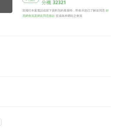
分機
32321
當撥打本案電話或留下資料預約看屋時，即表示您已了解並同意
好
房網會員及網友同意條款
並成為本網站之會員