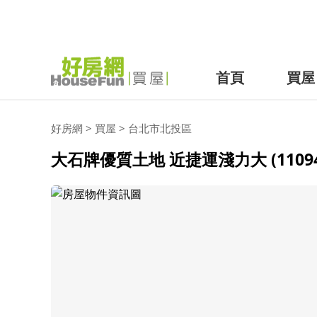
首頁
買屋
好房網
>
買屋
>
台北市
北投區
大石牌優質土地 近捷運淺力大 (11094