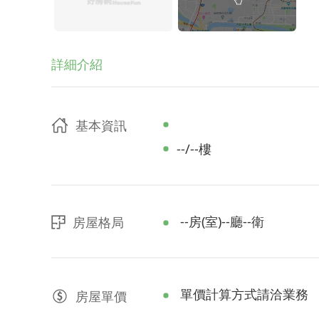
詳細介紹
基本資訊
--/--樓
--房(室)--廳--衛
房屋格局
單價計算方式請洽業務
房屋
單價