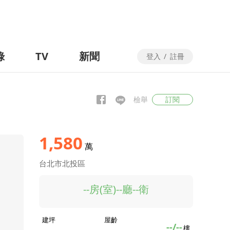
錄
TV
新聞
登入
/
註冊
檢舉
訂閱
1,580
萬
台北市北投區
--房(室)--廳--衛
建坪
屋齡
--/--
樓