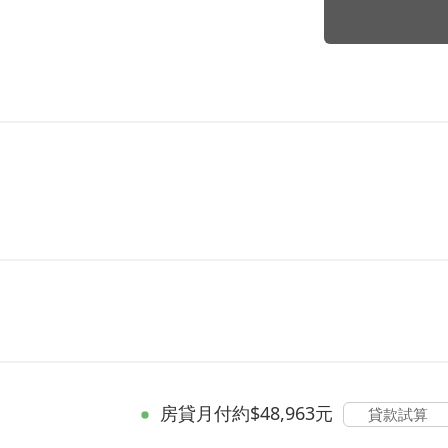
房貸
月付約$48,963元
貸款試算