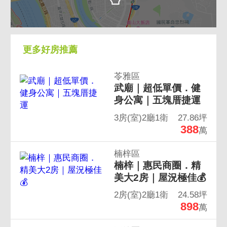
更多好房推薦
苓雅區
武廟｜超低單價．健
身公寓｜五塊厝捷運
3房(室)2廳1衛
27.86坪
388
萬
楠梓區
楠梓｜惠民商圈．精
美大2房｜屋況極佳💰
2房(室)2廳1衛
24.58坪
898
萬