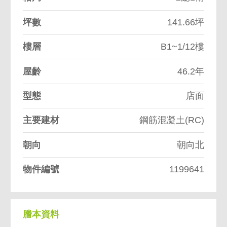
坪數
141.66坪
樓層
B1~1/12樓
屋齡
46.2年
型態
店面
主要建材
鋼筋混凝土(RC)
朝向
朝向北
物件編號
1199641
謄本資料