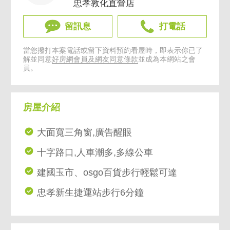
忠孝敦化直營店
留訊息
打電話
當您撥打本案電話或留下資料預約看屋時，即表示你已了
解並同意
好房網會員及網友同意條款
並成為本網站之會
員。
房屋介紹
大面寬三角窗,廣告醒眼
十字路口,人車潮多,多線公車
建國玉市、osgo百貨步行輕鬆可達
忠孝新生捷運站步行6分鐘