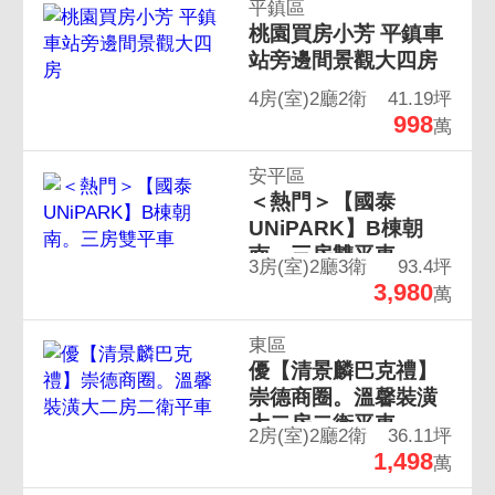
平鎮區
桃園買房小芳 平鎮車
站旁邊間景觀大四房
4房(室)2廳2衛
41.19坪
998
萬
安平區
＜熱門＞【國泰
UNiPARK】B棟朝
南。三房雙平車
3房(室)2廳3衛
93.4坪
3,980
萬
東區
優【清景麟巴克禮】
崇德商圈。溫馨裝潢
大二房二衛平車
2房(室)2廳2衛
36.11坪
1,498
萬