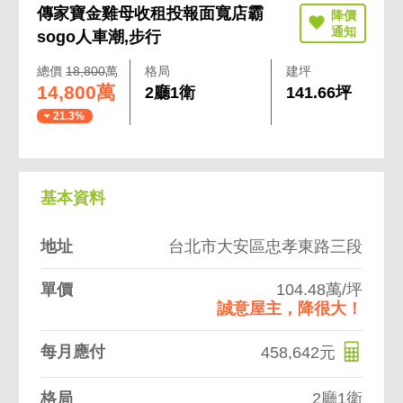
傳家寶金雞母收租投報面寬店霸
sogo人車潮,步行
總價
18,800
萬
格局
建坪
14,800萬
2廳1衛
141.66坪
21.3%
基本資料
地址
台北市大安區忠孝東路三段
單價
104.48萬/坪
誠意屋主，降很大！
每月應付
458,642元
格局
2廳1衛