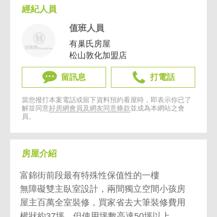
經紀人員
值班人員
有巢氏房屋
松山敦化加盟店
留訊息
打電話
當您撥打本案電話或留下資料預約看屋時，即表示你已了
解並同意
好房網會員及網友同意條款
並成為本網站之會
員。
房屋介紹
富錦街前段最有特殊性保值性的一樓
無障礙雙主臥室設計，兩間獨立空間小孩房
屋主百萬全室裝修，買家省去大筆裝修費用
權狀約37坪，但使用坪數高達50坪以上