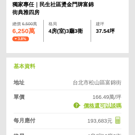
獨家專任｜民生社區燙金門牌富錦
街典雅四房
總價
6,500
萬
格局
建坪
6,250萬
4房(室)3廳3衛
37.54坪
3.8%
基本資料
地址
台北市松山區富錦街
單價
166.49萬/坪
價格還可以談嗎
每月應付
193,683元