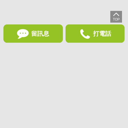
留訊息
打電話
想收藏喜歡的物件？快下載好房網買屋APP！
下載 好房網買屋APP >
加入好友
好房網買屋