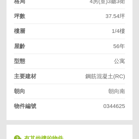
格局
4房(室)3廳3衛
坪數
37.54坪
樓層
1/4樓
屋齡
56年
型態
公寓
主要建材
鋼筋混凝土(RC)
朝向
朝向南
物件編號
0344625
有其他樓的物件