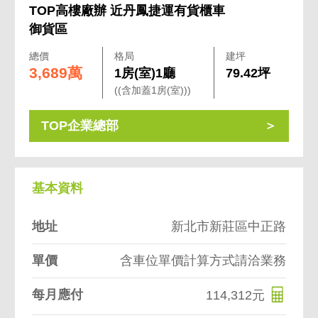
TOP高樓廠辦 近丹鳳捷運有貨櫃車
御貨區
總價
格局
建坪
3,689萬
1房(室)1廳
79.42坪
((含加蓋1房(室)))
TOP企業總部
基本資料
地址
新北市新莊區中正路
單價
含車位單價計算方式請洽業務
每月應付
114,312元