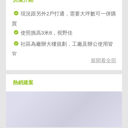
現況跟另外2戶打通，需要大坪數可一併購
買
使照挑高3米8，視野佳
社區為廠辦大樓規劃，工廠及辦公使用皆
宜
展開看全部
1樓有彰化銀行，有大型貨櫃車御貨區好便
利
社區有4台客用電梯，2台載重2噸貨梯
熱銷建案
每層樓有設備吊渡口，供大型設備及機具
運送
社區總戶數約87戶，一層9戶不複雜
步行丹鳳捷運站約10分鐘，公車站約2分