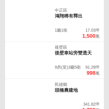
中正區
鴻翔稀有釋出
1廳1衛
17.03坪
1,500
萬
後壁區
後壁車站旁雙透天
9房(室)3廳5衛
91.29坪
998
萬
民雄鄉
頭橋農建地
341.82坪