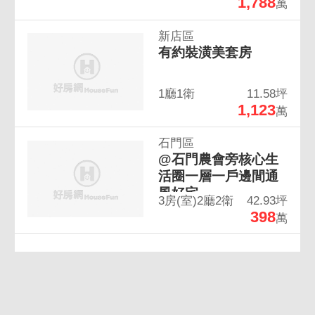
1,788
萬
新店區
有約裝潢美套房
1廳1衛
11.58坪
1,123
萬
石門區
@石門農會旁核心生
活圈一層一戶邊間通
風好宅
3房(室)2廳2衛
42.93坪
398
萬