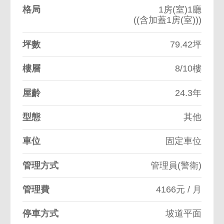
格局
1房(室)1廳
((含加蓋1房(室)))
坪數
79.42坪
樓層
8/10樓
屋齡
24.3年
型態
其他
車位
固定車位
管理方式
管理員(警衛)
管理費
4166元 / 月
停車方式
坡道平面