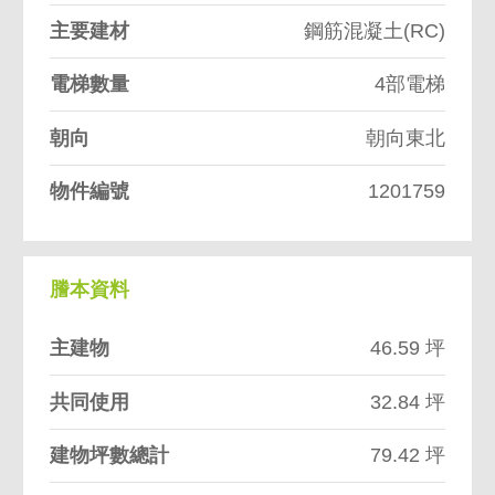
主要建材
鋼筋混凝土(RC)
電梯數量
4部電梯
朝向
朝向東北
物件編號
1201759
謄本資料
主建物
46.59 坪
共同使用
32.84 坪
建物坪數總計
79.42 坪