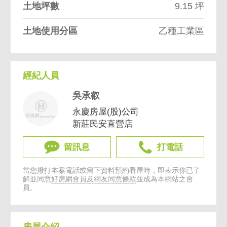
土地坪數
9.15 坪
土地使用分區
乙種工業區
經紀人員
吳承叡
永慶房屋(股)公司
新莊民安直營店
留訊息
打電話
當您撥打本案電話或留下資料預約看屋時，即表示你已了
解並同意
好房網會員及網友同意條款
並成為本網站之會
員。
房屋介紹