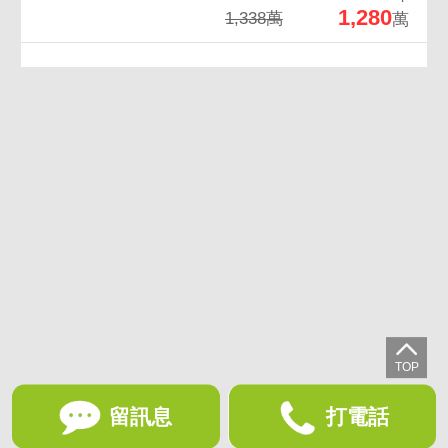
1,280
1,338萬
萬
留訊息
打電話