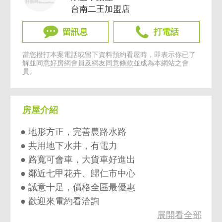
台南二王加盟店
留訊息
打電話
當您撥打本案電話或留下資料預約看屋時，即表示你已了
解並同意
好房網會員及網友同意條款
並成為本網站之會
員。
房屋介紹
● 地形方正，完善農路水路
● 共用地下水井，有電力
● 路寬可會車，大貨車好進出
● 鄰近七甲花卉、歸仁市中心
● 誠意十足，價格全區最優惠
● 歡迎來電約看洽詢
展開看全部