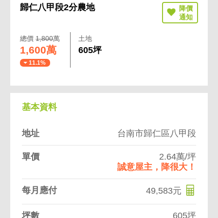
歸仁八甲段2分農地
總價
1,800
萬
土地
1,600萬
605坪
11.1%
基本資料
地址
台南市歸仁區八甲段
單價
2.64萬/坪
誠意屋主，降很大！
每月應付
49,583元
坪數
605坪