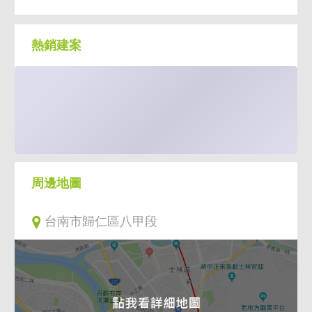
熱銷建案
周邊地圖
台南市歸仁區八甲段