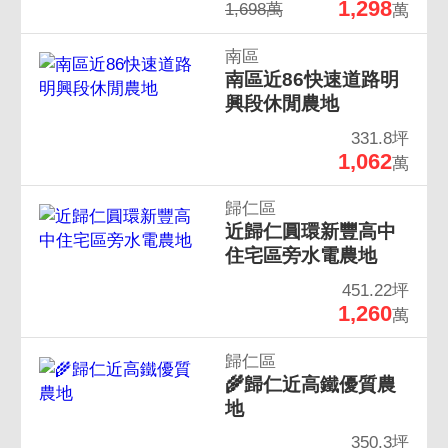
1,298
1,698萬
萬
南區
南區近86快速道路明
興段休閒農地
331.8坪
1,062
萬
歸仁區
近歸仁圓環新豐高中
住宅區旁水電農地
451.22坪
1,260
萬
歸仁區
🌾歸仁近高鐵優質農
地
350.3坪