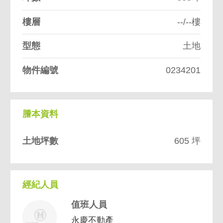
樓層
--/--樓
型態
土地
物件編號
0234201
謄本資料
土地坪數
605 坪
經紀人員
值班人員
永慶不動產