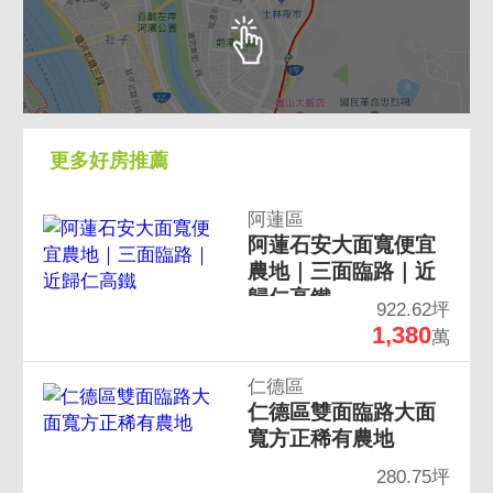
更多好房推薦
阿蓮區
阿蓮石安大面寬便宜
農地｜三面臨路｜近
歸仁高鐵
922.62坪
1,380
萬
仁德區
仁德區雙面臨路大面
寬方正稀有農地
280.75坪