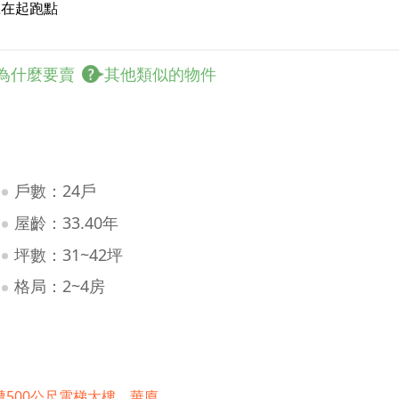
贏在起跑點
為什麼要賣
其他類似的物件
戶數：24戶
屋齡：33.40年
坪數：31~42坪
格局：2~4房
遭500公尺電梯大樓、華廈