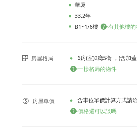
華廈
33.2年
B1~1/6樓
有其他樓的
6房(室)2廳5衛 ，(含加蓋4
房屋格局
一樣格局的物件
含車位單價計算方式請
房屋
單價
價格還可以談嗎