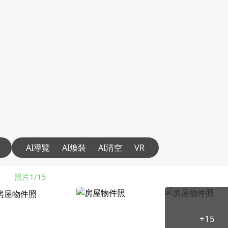
AI導覽
AI煥裝
AI清空
VR
照片1/15
+15