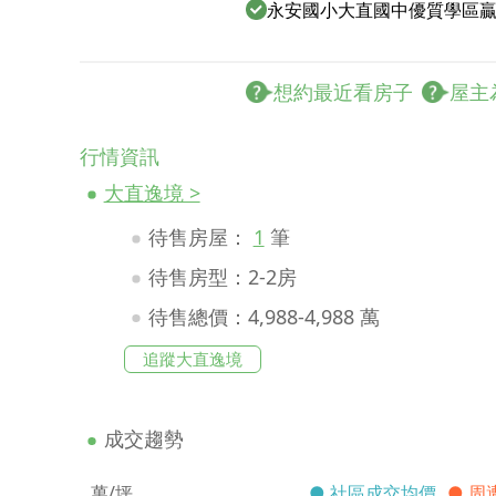
永安國小大直國中優質學區
想約最近看房子
屋主
行情資訊
大直逸境 >
待售房屋：
1
筆
待售房型：2-2房
待售總價：4,988-4,988 萬
追蹤大直逸境
成交趨勢
萬/坪
● 社區成交均價
● 周