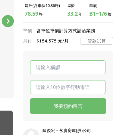
建坪(含車位10.86坪)
屋齡
華廈
78.59
33.2
B1~1/6
坪
年
樓
單價
含車位單價計算方式請洽業務
月付
$154,575 元/月
貸款試算
我要預約留言
陳俊宏 - 永慶房屋(股)公司