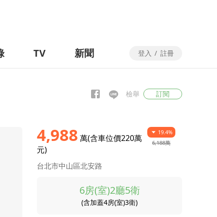
錄
TV
新聞
登入
/
註冊
檢舉
訂閱
4,988
19.4%
萬(含車位價220萬
6,188萬
元)
台北市中山區北安路
6房(室)2廳5衛
(含加蓋4房(室)3衛)