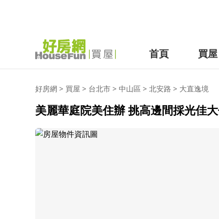
首頁
買屋
好房網
>
買屋
>
台北市
>
中山區
>
北安路
>
大直逸境
美麗華庭院美住辦 挑高邊間採光佳大休旅車