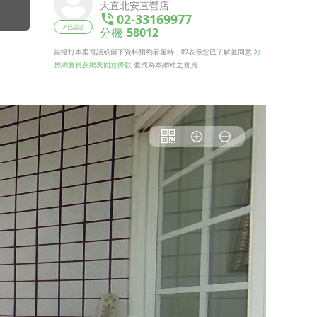
大直北安直營店
02-33169977
已認證
分機
58012
當撥打本案電話或留下資料預約看屋時，即表示您已了解並同意
好
房網會員及網友同意條款
並成為本網站之會員