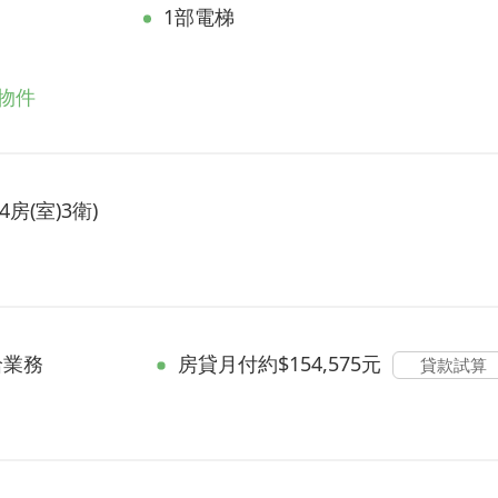
1部電梯
物件
房(室)3衛)
洽業務
房貸
月付約$154,575元
貸款試算