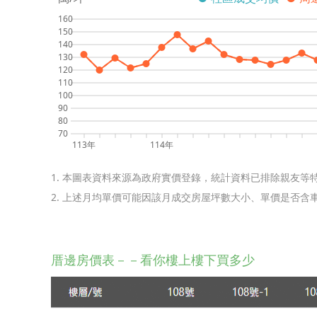
160
150
140
130
120
110
100
90
80
70
113年
114年
1. 本圖表資料來源為政府實價登錄，統計資料已排除親友等
2. 上述月均單價可能因該月成交房屋坪數大小、單價是否
厝邊房價表－－看你樓上樓下買多少