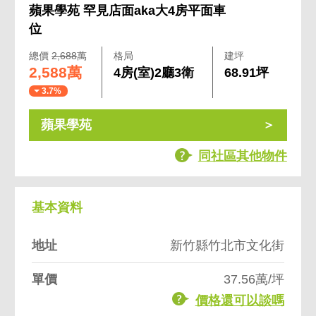
蘋果學苑 罕見店面aka大4房平面車
位
總價
2,688
萬
格局
建坪
2,588萬
4房(室)2廳3衛
68.91坪
3.7%
蘋果學苑
同社區其他物件
基本資料
地址
新竹縣竹北市文化街
單價
37.56萬/坪
價格還可以談嗎