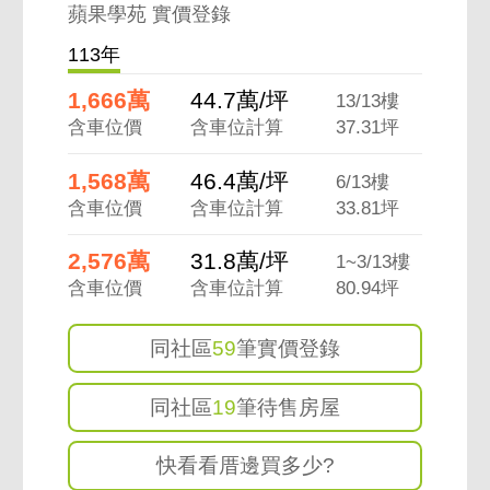
蘋果學苑 實價登錄
113年
1,666萬
44.7萬/坪
13/13樓
含車位價
含車位計算
37.31坪
1,568萬
46.4萬/坪
6/13樓
含車位價
含車位計算
33.81坪
2,576萬
31.8萬/坪
1~3/13樓
含車位價
含車位計算
80.94坪
同社區
59
筆實價登錄
同社區
19
筆待售房屋
快看看厝邊買多少?