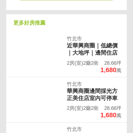
更多好房推薦
竹北市
近華興商圈｜低總價
｜大地坪｜邊間住店
2房(室)2廳2衛
28.66坪
1,680
萬
竹北市
華興商圈邊間採光方
正美住店室內可停車
2房(室)2廳2衛
28.66坪
1,680
萬
竹北市