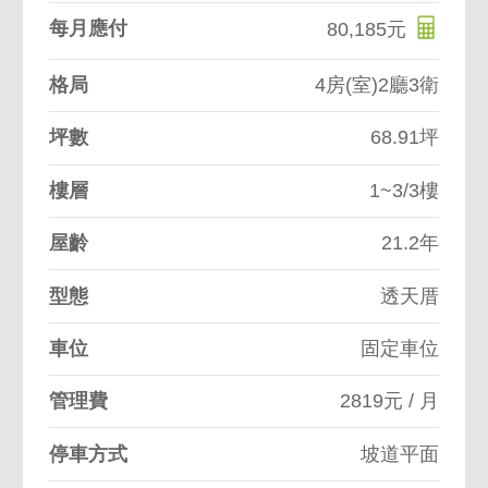
每月應付
80,185元
格局
4房(室)2廳3衛
坪數
68.91坪
樓層
1~3/3樓
屋齡
21.2年
型態
透天厝
車位
固定車位
管理費
2819元 / 月
停車方式
坡道平面