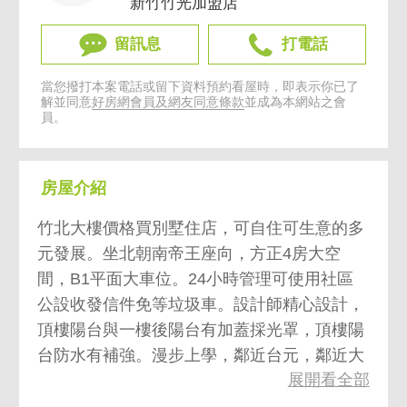
新竹竹光加盟店
留訊息
打電話
當您撥打本案電話或留下資料預約看屋時，即表示你已了
解並同意
好房網會員及網友同意條款
並成為本網站之會
員。
房屋介紹
竹北大樓價格買別墅住店，可自住可生意的多
元發展。坐北朝南帝王座向，方正4房大空
間，B1平面大車位。24小時管理可使用社區
公設收發信件免等垃圾車。設計師精心設計，
頂樓陽台與一樓後陽台有加蓋採光罩，頂樓陽
台防水有補強。漫步上學，鄰近台元，鄰近大
展開看全部
遠百。