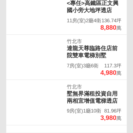
<專任>高鐵區正文興
國小旁大地坪透店
11房(室)2廳4衛
136.74坪
8,880
萬
竹北市
達龍天尊臨路住店前
院雙車電梯別墅
7房(室)3廳6衛
117.3坪
4,980
萬
竹北市
墅無界滿租投資自用
兩相宜增值電梯透店
9房(室)1廳10衛
81.96坪
3,980
萬