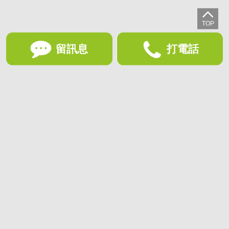
留訊息
打電話
想收藏喜歡的物件？快下載好房網買屋APP！
下載 好房網買屋APP >
加入好友
好房網買屋
好房國際股份有限公司負責建置及維護