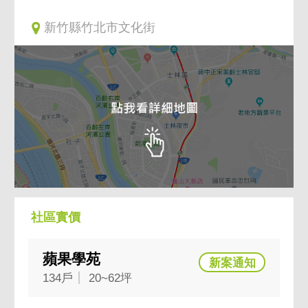
新竹縣竹北市文化街
社區實價
蘋果學苑
134戶
20~62坪