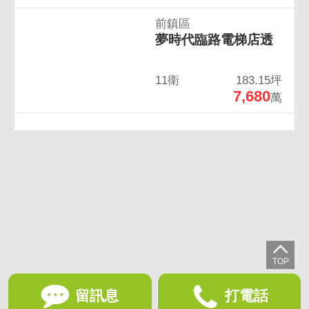
前鎮區
夢時代臨路電梯店透
11衛
183.15坪
7,680
萬
留訊息
打電話