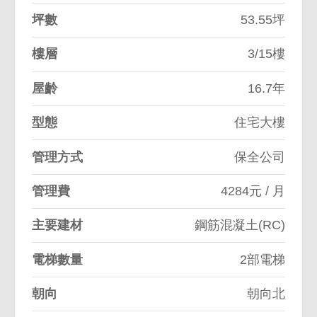
坪數
53.55坪
樓層
3/15樓
屋齡
16.7年
型態
住宅大樓
管理方式
保全公司
管理費
4284元 / 月
主要建材
鋼筋混凝土(RC)
電梯數量
2部電梯
朝向
朝向北