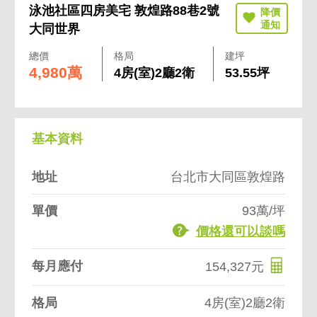
泳池社區四房美宅 敦煌路88巷2號
大同世界
總價
格局
建坪
4,980萬
4房(室)2廳2衛
53.55坪
基本資料
地址
台北市大同區敦煌路
單價
93萬/坪
價格還可以談嗎
每月應付
154,327元
格局
4房(室)2廳2衛