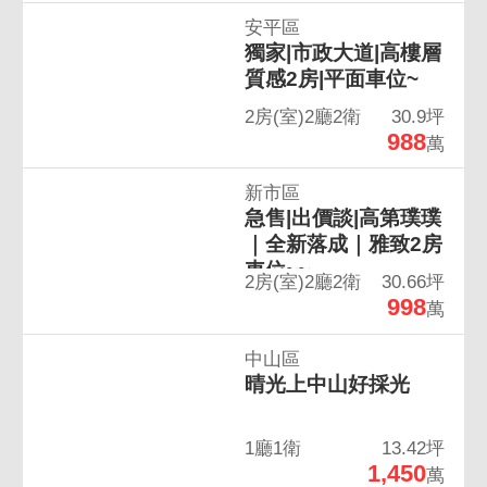
安平區
獨家|市政大道|高樓層
質感2房|平面車位~
2房(室)2廳2衛
30.9坪
988
萬
新市區
急售|出價談|高第璞璞
｜全新落成｜雅致2房
車位~~
2房(室)2廳2衛
30.66坪
998
萬
中山區
晴光上中山好採光
1廳1衛
13.42坪
1,450
萬