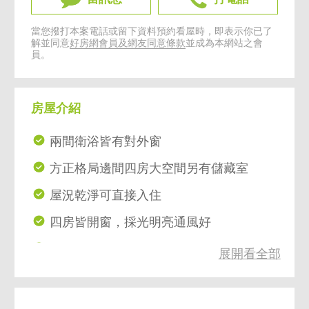
當您撥打本案電話或留下資料預約看屋時，即表示你已了
解並同意
好房網會員及網友同意條款
並成為本網站之會
員。
房屋介紹
兩間衛浴皆有對外窗
方正格局邊間四房大空間另有儲藏室
屋況乾淨可直接入住
四房皆開窗，採光明亮通風好
24HR保全管理具總幹事，社區優質
展開看全部
公設完善低公設比泳池社區
圓山公辦都更起漲，為圓山帶來新風氣