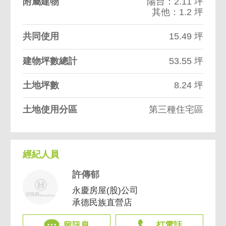
附屬建物
陽台：2.11 坪
其他：1.2 坪
共同使用
15.49 坪
建物坪數總計
53.55 坪
土地坪數
8.24 坪
土地使用分區
第三種住宅區
經紀人員
許傳郁
永慶房屋(股)公司
承德民族直營店
留訊息
打電話