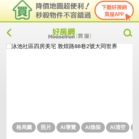
格局圖
照片
AI導覽
AI煥裝
AI清空
V