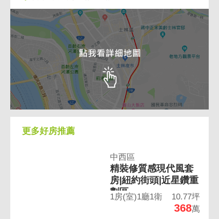
更多好房推薦
中西區
精裝修質感現代風套
房|紐約街頭|近星鑽重
劃區~
1房(室)1廳1衛
10.77坪
368
萬