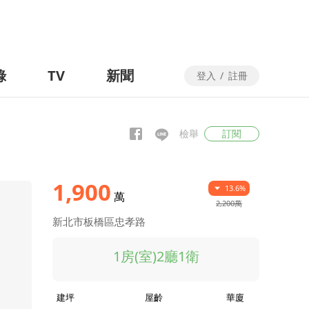
錄
TV
新聞
登入
/
註冊
檢舉
訂閱
1,900
13.6%
萬
2,200萬
新北市板橋區忠孝路
1房(室)2廳1衛
建坪
屋齡
華廈