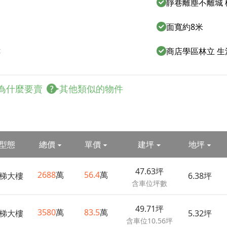
靜巷離塵不離城
面寬約8米
樓
商店學區林立 
為什麼要賣
其他類似的物件
型態
總價
單價
建坪
地坪
47.63坪
2688
萬
56.4
萬
梯大樓
6.38坪
含車位坪數
49.71坪
3580
萬
83.5
萬
梯大樓
5.32坪
含車位10.56坪