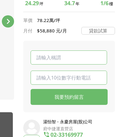
24.29
34.7
1/6
坪
年
樓
單價
78.22萬/坪
月付
$58,880 元/月
貸款試算
我要預約留言
湯怡智 - 永慶房屋(股)公司
府中捷運直營店
02-33169977