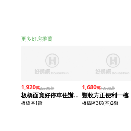
更多好房推薦
1,920
1,680
萬
萬
2,200萬
1,980萬
板橋面寬好停車住辦走到未來莒光站約12分
豐收方正便利一樓
板橋區
1衛
板橋區
3房(室)2衛