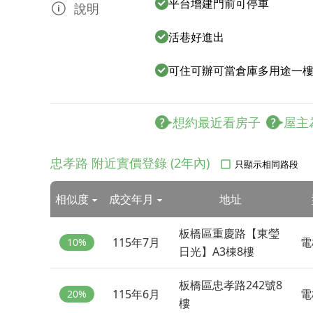
平台增建門前可停車
說明
活巷好進出
可住可辦可當倉庫多用途一
想約最近看房子
屋主
忠孝路 附近實價登錄 (2年內)
只顯示相同路段
相似度
成交年月
地址
板橋區重慶路【東瑩
115年7月
電
10%
日光】A3棟8樓
板橋區忠孝路242號8
115年6月
電
20%
樓