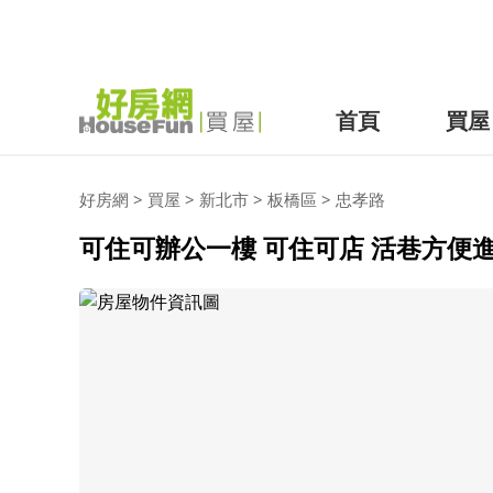
首頁
買屋
好房網
>
買屋
>
新北市
>
板橋區
>
忠孝路
可住可辦公一樓 可住可店 活巷方便進出 (