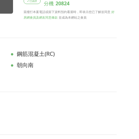
已認證
分機
20824
當撥打本案電話或留下資料預約看屋時，即表示您已了解並同意
好
房網會員及網友同意條款
並成為本網站之會員
鋼筋混凝土(RC)
朝向南