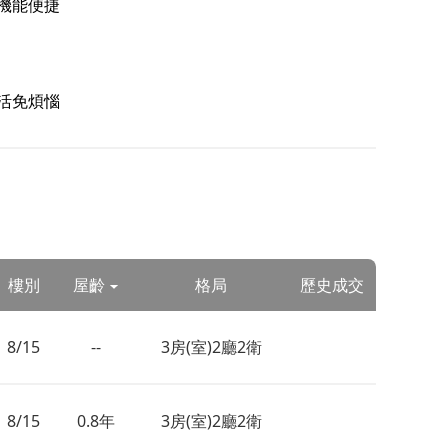
 機能便捷
生活免煩惱
樓別
屋齡
格局
歷史成交
8/15
--
3房(室)2廳2衛
8/15
0.8年
3房(室)2廳2衛