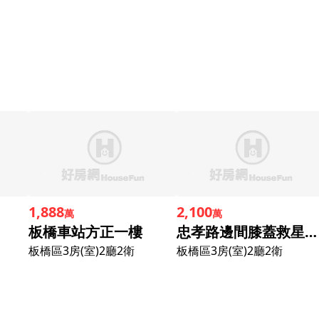
1,888
2,100
萬
萬
板橋車站方正一樓
忠孝路邊間膝蓋救星一樓門口方便停車
板橋區
3房(室)2廳2衛
板橋區
3房(室)2廳2衛