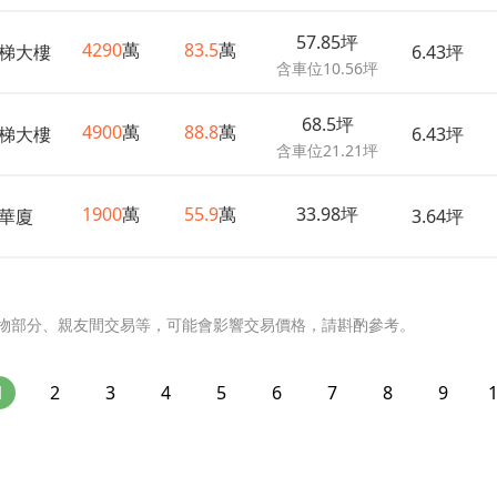
57.85坪
4290
萬
83.5
萬
梯大樓
6.43坪
含車位10.56坪
68.5坪
4900
萬
88.8
萬
梯大樓
6.43坪
含車位21.21坪
1900
萬
55.9
萬
33.98坪
華廈
3.64坪
物部分、親友間交易等，可能會影響交易價格，請斟酌參考。
1
2
3
4
5
6
7
8
9