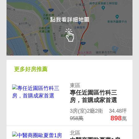
更多好房推薦
東區
專任近園區竹科三
房，首購成家首選
3房(室)2廳2衛
34.48坪
898
958萬
萬
北區