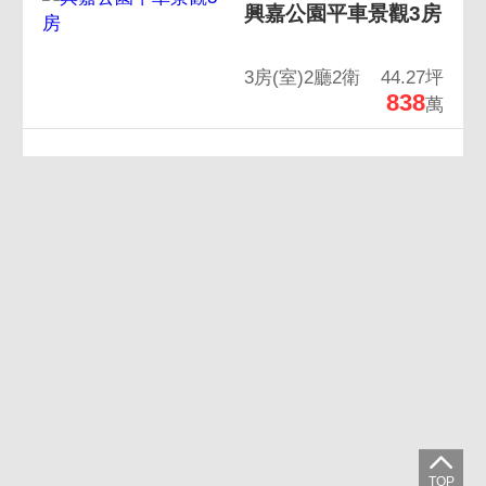
興嘉公園平車景觀3房
3房(室)2廳2衛
44.27坪
838
萬