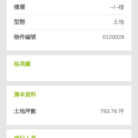
樓層
--/--樓
型態
土地
物件編號
0120028
格局圖
謄本資料
土地坪數
793.76 坪