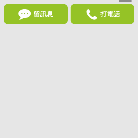
留訊息
打電話
想收藏喜歡的物件？快下載好房網買屋APP！
下載 好房網買屋APP >
加入好友
好房網買屋
好房國際股份有限公司負責建置及維護
非經正式書面同意，禁止轉貼節錄
為提供優質服務，使用網站服務即同意
隱私政策