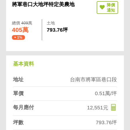
將軍巷口大地坪特定美農地
總價
409
萬
土地
405萬
793.76坪
1%
基本資料
地址
台南市將軍區巷口段
單價
0.51萬/坪
每月應付
12,551元
坪數
793.76坪