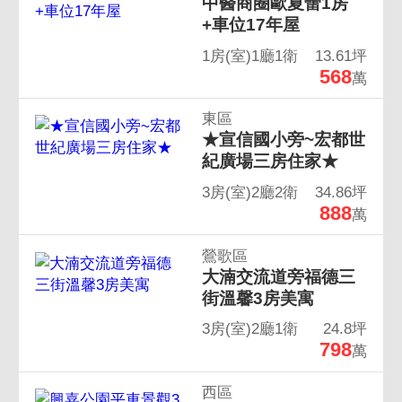
中醫商圈歐夏蕾1房
+車位17年屋
1房(室)1廳1衛
13.61坪
568
萬
東區
★宣信國小旁~宏都世
紀廣場三房住家★
3房(室)2廳2衛
34.86坪
888
萬
鶯歌區
大湳交流道旁福德三
街溫馨3房美寓
3房(室)2廳1衛
24.8坪
798
萬
西區