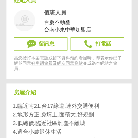
經紀人員
值班人員
台慶不動產
台南小東中華加盟店
留訊息
打電話
當您撥打本案電話或留下資料預約看屋時，即表示你已了
解並同意
好房網會員及網友同意條款
並成為本網站之會
員。
房屋介紹
1.臨近南21.台17綠道.連外交通便利
2.地形方正.免填土.面積大.好規劃
3.低總價.臨近社區離塵不離城
4.適合小農退休生活