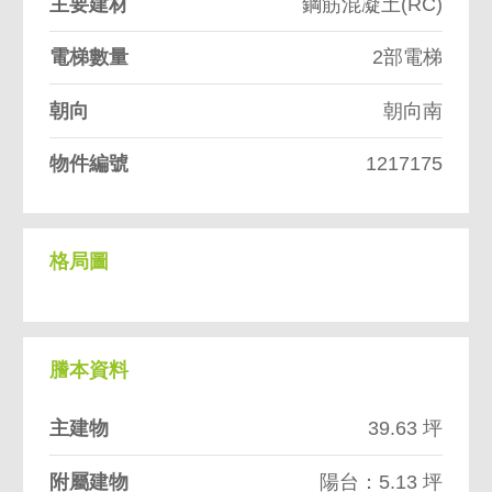
主要建材
鋼筋混凝土(RC)
電梯數量
2部電梯
朝向
朝向南
物件編號
1217175
格局圖
謄本資料
主建物
39.63 坪
附屬建物
陽台：5.13 坪