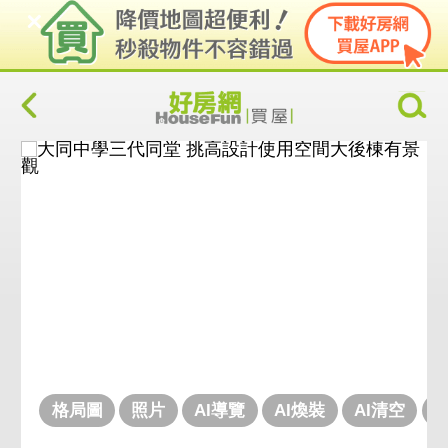
格局圖
照片
AI導覽
AI煥裝
AI清空
V