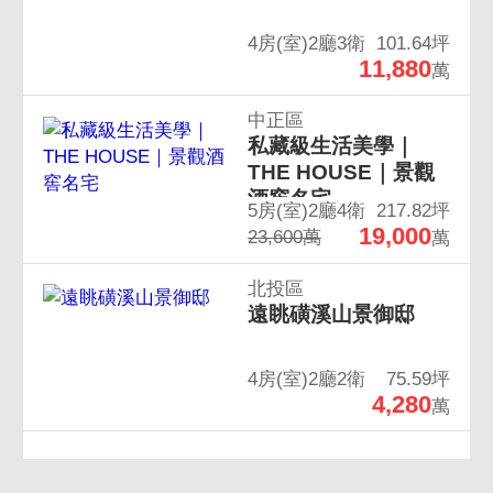
4房(室)2廳3衛
101.64坪
11,880
萬
中正區
私藏級生活美學｜
THE HOUSE｜景觀
酒窖名宅
5房(室)2廳4衛
217.82坪
19,000
23,600萬
萬
北投區
遠眺磺溪山景御邸
4房(室)2廳2衛
75.59坪
4,280
萬