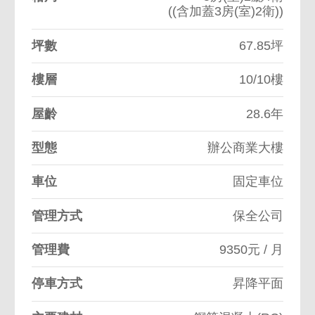
((含加蓋3房(室)2衛))
坪數
67.85坪
樓層
10/10樓
屋齡
28.6年
型態
辦公商業大樓
車位
固定車位
管理方式
保全公司
管理費
9350元 / 月
停車方式
昇降平面