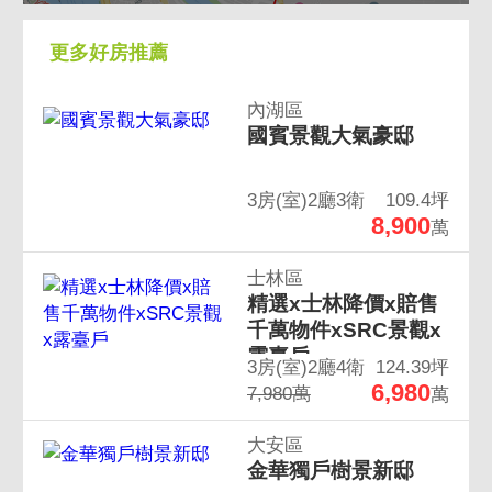
更多好房推薦
內湖區
國賓景觀大氣豪邸
3房(室)2廳3衛
109.4坪
8,900
萬
士林區
精選x士林降價x賠售
千萬物件xSRC景觀x
露臺戶
3房(室)2廳4衛
124.39坪
6,980
7,980萬
萬
大安區
金華獨戶樹景新邸