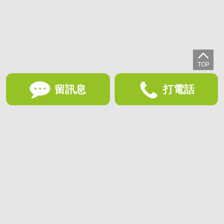
留訊息
打電話
想收藏喜歡的物件？快下載好房網買屋APP！
下載 好房網買屋APP >