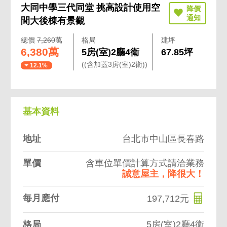
大同中學三代同堂 挑高設計使用空
間大後棟有景觀
總價
7,260
萬
格局
建坪
6,380萬
5房(室)2廳4衛
67.85坪
((含加蓋3房(室)2衛))
12.1%
基本資料
地址
台北市中山區長春路
單價
含車位單價計算方式請洽業務
誠意屋主，降很大！
每月應付
197,712元
格局
5房(室)2廳4衛