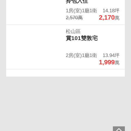
全新安和雅琚新裝潢
拎包入住
1房(室)1廳1衛
14.18坪
2,170
2,570萬
萬
松山區
賞101雙敦宅
2房(室)1廳1衛
13.94坪
1,999
萬