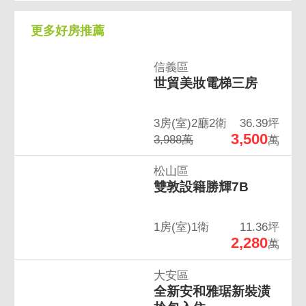
更多好房推薦
信義區
世貿美妝電梯三房
3房(室)2廳2衛
36.39坪
3,500
3,988萬
萬
松山區
雙敦設籍勝輝7B
1房(室)1衛
11.36坪
2,280
萬
大安區