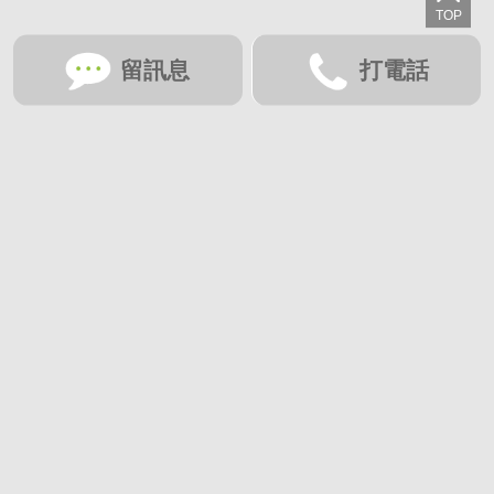
留訊息
打電話
想收藏喜歡的物件？快下載好房網買屋APP！
下載 好房網買屋APP >
加入好友
好房網買屋
好房國際股份有限公司負責建置及維護
非經正式書面同意，禁止轉貼節錄