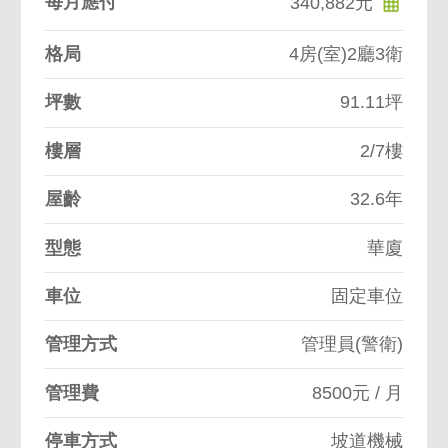
每月應付
340,882元
格局
4房(室)2廳3衛
坪數
91.11坪
樓層
2/7樓
屋齡
32.6年
型態
華廈
車位
固定車位
管理方式
管理員(警衛)
管理費
8500元 / 月
停車方式
坡道機械