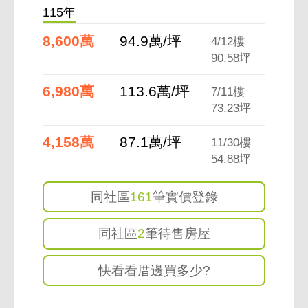
信義路五段 附近實價登錄 (2年內)
115年
8,600萬
94.9萬/坪
4/12樓
90.58坪
6,980萬
113.6萬/坪
7/11樓
73.23坪
4,158萬
87.1萬/坪
11/30樓
54.88坪
同社區
161
筆實價登錄
同社區
2
筆待售房屋
快看看厝邊買多少?