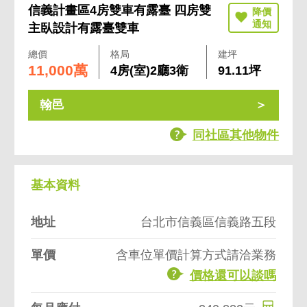
信義計畫區4房雙車有露臺 四房雙
主臥設計有露臺雙車
總價
格局
建坪
11,000萬
4房(室)2廳3衛
91.11坪
翰邑
同社區其他物件
基本資料
地址
台北市信義區信義路五段
單價
含車位單價計算方式請洽業務
價格還可以談嗎