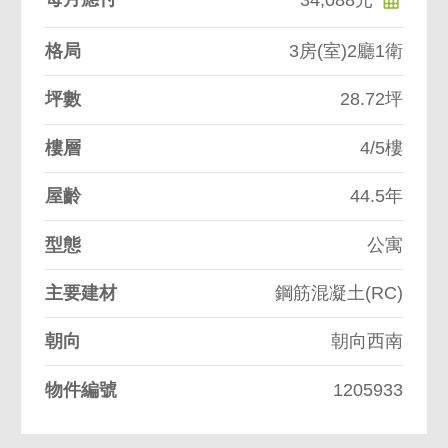
格局
3房(室)2廳1衛
坪數
28.72坪
樓層
4/5樓
屋齡
44.5年
型態
公寓
主要建材
鋼筋混凝土(RC)
朝向
朝向西南
物件編號
1205933