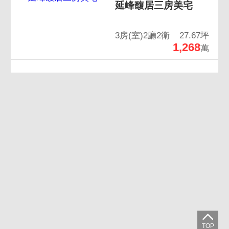
延峰馥居三房美宅
3房(室)2廳2衛
27.67坪
1,268
萬