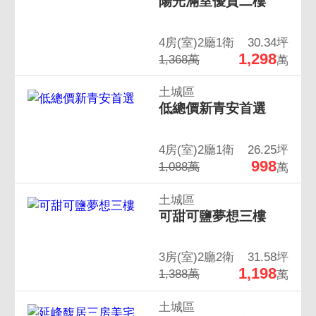
陽光滿室優質二樓
4房(室)2廳1衛
30.34坪
1,298
1,368萬
萬
土城區
低總價新青安首選
4房(室)2廳1衛
26.25坪
998
1,088萬
萬
土城區
可甜可鹽夢想三樓
3房(室)2廳2衛
31.58坪
1,198
1,388萬
萬
土城區