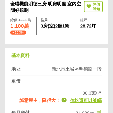
全聯機能明德三房 明房明廳 室內空
間好規劃
總價
1,380
萬
格局
建坪
1,100萬
3房(室)2廳1衛
28.72坪
20.3%
基本資料
地址
新北市土城區明德路一段
單價
38.3萬/坪
誠意屋主，降很大！
價格還可以談嗎
每月應付
34,088元