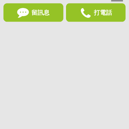
留訊息
打電話
想收藏喜歡的物件？快下載好房網買屋APP！
下載 好房網買屋APP >
加入好友
好房網買屋
好房國際股份有限公司負責建置及維護
非經正式書面同意，禁止轉貼節錄
為提供優質服務，使用網站服務即同意
隱私政策