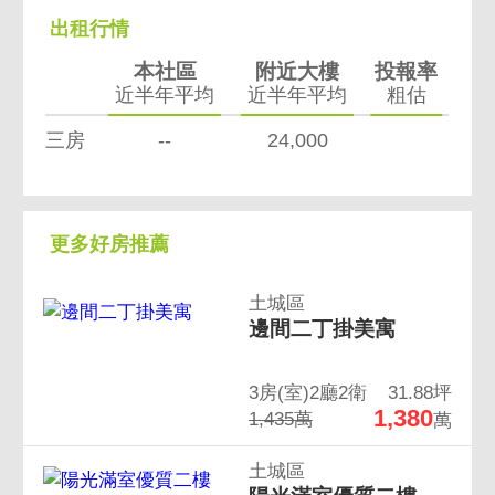
出租行情
本社區
附近大樓
投報率
近半年平均
近半年平均
粗估
三房
--
24,000
更多好房推薦
土城區
邊間二丁掛美寓
3房(室)2廳2衛
31.88坪
1,380
1,435萬
萬
土城區