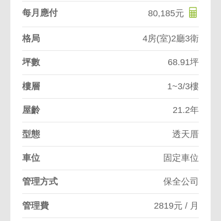
每月應付
80,185元
格局
4房(室)2廳3衛
坪數
68.91坪
樓層
1~3/3樓
屋齡
21.2年
型態
透天厝
車位
固定車位
管理方式
保全公司
管理費
2819元 / 月