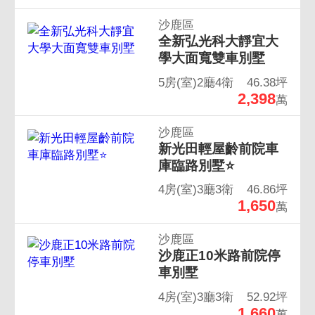
沙鹿區
全新弘光科大靜宜大
學大面寬雙車別墅
5房(室)2廳4衛
46.38坪
2,398
萬
沙鹿區
新光田輕屋齡前院車
庫臨路別墅⭐
4房(室)3廳3衛
46.86坪
1,650
萬
沙鹿區
沙鹿正10米路前院停
車別墅
4房(室)3廳3衛
52.92坪
1,660
萬