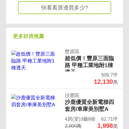
快看看厝邊買多少?
更多好房推薦
豐原區
超低價！豐原三面臨
路 甲種工業地附1棟
透天
509.7坪
12,130
萬
沙鹿區
沙鹿優質全新電梯四
套房/車庫美別墅A
4房(室)3廳6衛
62.71坪
1,998
2,000萬
萬