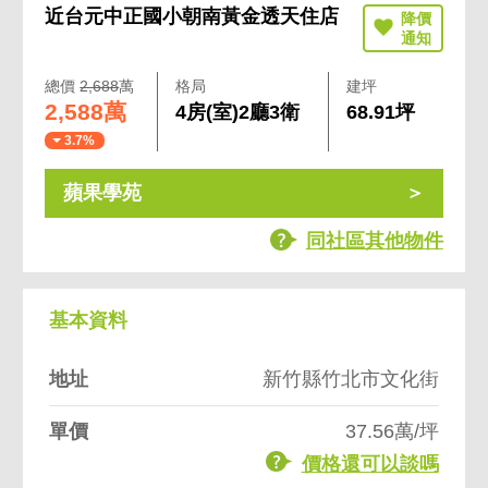
近台元中正國小朝南黃金透天住店
總價
2,688
萬
格局
建坪
2,588萬
4房(室)2廳3衛
68.91坪
3.7%
蘋果學苑
同社區其他物件
基本資料
地址
新竹縣竹北市文化街
單價
37.56萬/坪
價格還可以談嗎